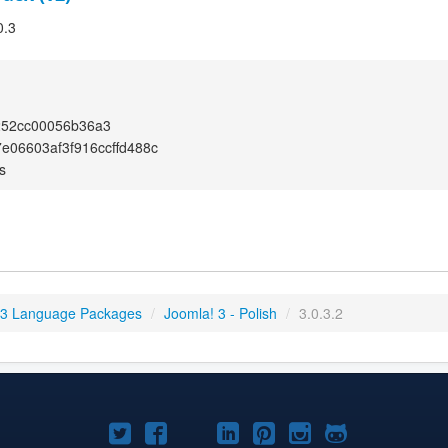
0.3
252cc00056b36a3
e06603af3f916ccffd488c
s
 3 Language Packages
/
Joomla! 3 - Polish
/
3.0.3.2
Joomla!
Joomla!
Joomla!
Joomla!
Joomla!
Joomla!
Joomla!