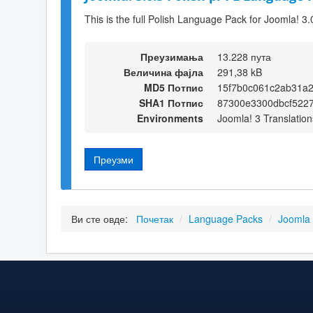
This is the full Polish Language Pack for Joomla! 3.
Преузимања
13.228 пута
Величина фајла
291,38 kB
MD5 Потпис
15f7b0c061c2ab31a
SHA1 Потпис
87300e3300dbcf5227
Environments
Joomla! 3 Translation
Преузми
Ви сте овде:
Почетак
/
Language Packs
/
Joomla