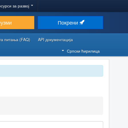
есурси за развој
еузми
Покрени
та питања (FAQ)
API документација
Српски ћирилица