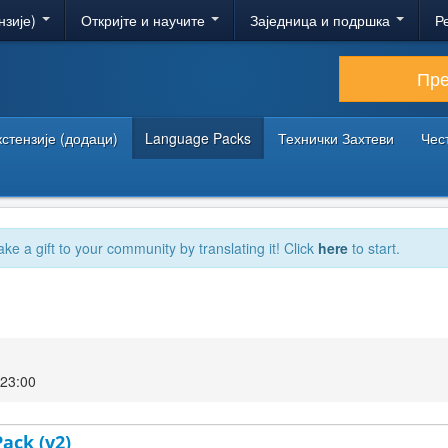
нзије)
Откријте и научите
Заједница и подршка
Р
Пр
кстензије (додаци)
Language Packs
Технички Захтеви
Чес
ake a gift to your community by translating it! Click
here
to start.
 23:00
Pack (v2)