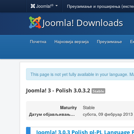
®
Joomla!
Преузимање и проширења (ексте
Joomla! Downloads
Почетна
Најновија верзија
Преузимање
Е
This page is not yet fully available in your language. M
Joomla! 3 - Polish 3.0.3.2
Stable
Maturity
Stable
Датум објављивања верзије
субота, 09 фебруар 2013
Joomla! 3.0.3 Polish pl-PL Language 