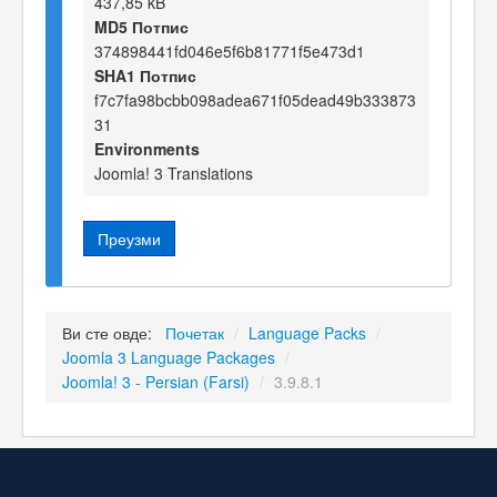
437,85 kB
MD5 Потпис
374898441fd046e5f6b81771f5e473d1
SHA1 Потпис
f7c7fa98bcbb098adea671f05dead49b333873
31
Environments
Joomla! 3 Translations
Преузми
Ви сте овде:
Почетак
/
Language Packs
/
Joomla 3 Language Packages
/
Joomla! 3 - Persian (Farsi)
/
3.9.8.1