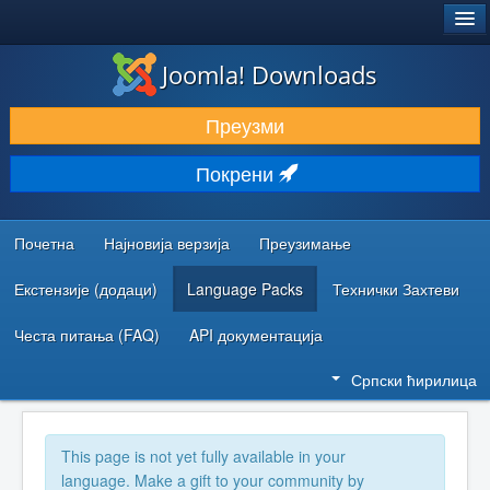
®
JOOMLA!
Joomla! Downloads
ПРЕУЗИМАЊЕ И ПРОШИРЕЊА (ЕКСТЕНЗИЈЕ)
Преузми
ОТКРИЈТЕ И НАУЧИТЕ
Покрени
ЗАЈЕДНИЦА И ПОДРШКА
РЕСУРСИ ЗА РАЗВОЈ
Почетна
Најновија верзија
Преузимање
Екстензије (додаци)
Language Packs
Технички Захтеви
Честа питања (FAQ)
API документација
Српски ћирилица
This page is not yet fully available in your
language. Make a gift to your community by