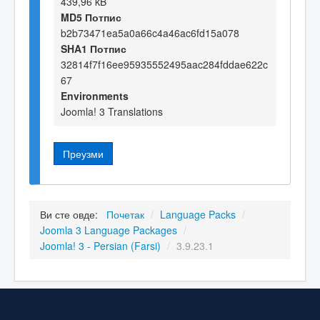
439,96 kB
MD5 Потпис
b2b73471ea5a0a66c4a46ac6fd15a078
SHA1 Потпис
32814f7f16ee95935552495aac284fddae622c
67
Environments
Joomla! 3 Translations
Преузми
Ви сте овде:
Почетак
/
Language Packs
/
Joomla 3 Language Packages
/
Joomla! 3 - Persian (Farsi)
/
3.9.23.1