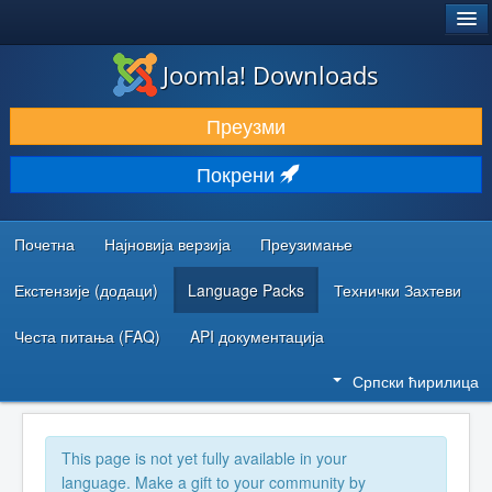
®
JOOMLA!
Joomla! Downloads
ПРЕУЗИМАЊЕ И ПРОШИРЕЊА (ЕКСТЕНЗИЈЕ)
Преузми
ОТКРИЈТЕ И НАУЧИТЕ
Покрени
ЗАЈЕДНИЦА И ПОДРШКА
РЕСУРСИ ЗА РАЗВОЈ
Почетна
Најновија верзија
Преузимање
Екстензије (додаци)
Language Packs
Технички Захтеви
Честа питања (FAQ)
API документација
Српски ћирилица
This page is not yet fully available in your
language. Make a gift to your community by