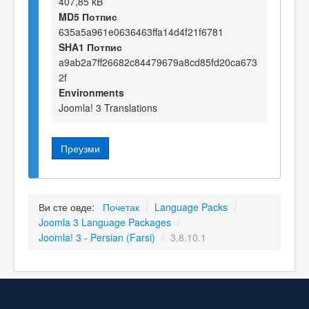
407,85 kB
MD5 Потпис
635a5a961e0636463ffa14d4f21f6781
SHA1 Потпис
a9ab2a7ff26682c84479679a8cd85fd20ca673
2f
Environments
Joomla! 3 Translations
Преузми
Ви сте овде:
Почетак
/
Language Packs
/
Joomla 3 Language Packages
/
Joomla! 3 - Persian (Farsi)
/
3.8.10.1