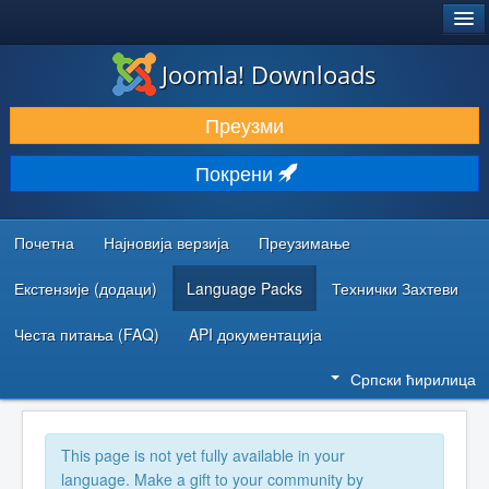
®
JOOMLA!
Joomla! Downloads
ПРЕУЗИМАЊЕ И ПРОШИРЕЊА (ЕКСТЕНЗИЈЕ)
Преузми
ОТКРИЈТЕ И НАУЧИТЕ
Покрени
ЗАЈЕДНИЦА И ПОДРШКА
РЕСУРСИ ЗА РАЗВОЈ
Почетна
Најновија верзија
Преузимање
Екстензије (додаци)
Language Packs
Технички Захтеви
Честа питања (FAQ)
API документација
Српски ћирилица
This page is not yet fully available in your
language. Make a gift to your community by