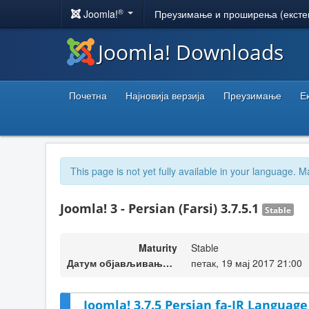
®
Joomla!
Преузимање и проширења (ексте
Joomla! Downloads
Почетна
Најновија верзија
Преузимање
Е
This page is not yet fully available in your language. M
Joomla! 3 - Persian (Farsi) 3.7.5.1
Stable
Maturity
Stable
Датум објављивања верзије
петак, 19 мај 2017 21:00
Joomla! 3.7.5 Persian fa-IR Language