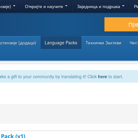
нзије)
Откријте и научите
Заједница и подршка
Р
Пр
кстензије (додаци)
Language Packs
Технички Захтеви
Чес
ake a gift to your community by translating it! Click
here
to start.
 Pack (v1)