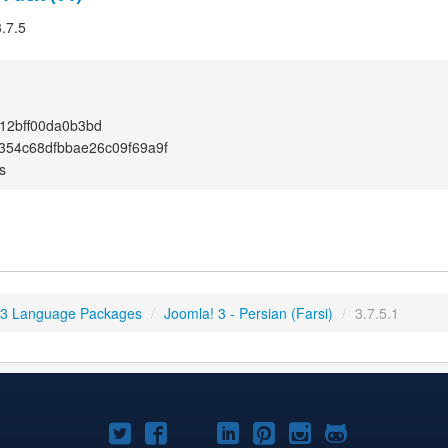
3.7.5
12bff00da0b3bd
354c68dfbbae26c09f69a9f
s
 3 Language Packages
/
Joomla! 3 - Persian (Farsi)
/
3.7.5.1
Joomla!
Joomla!
Joomla!
Joomla!
Joomla!
Joomla!
Joomla!