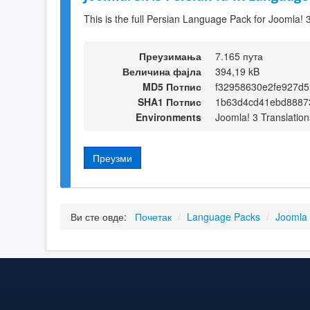
This is the full Persian Language Pack for Joomla! 
Преузимања
7.165 пута
Величина фајла
394,19 kB
MD5 Потпис
f32958630e2fe927d5
SHA1 Потпис
1b63d4cd41ebd8887
Environments
Joomla! 3 Translation
Преузми
Ви сте овде:
Почетак
/
Language Packs
/
Joomla