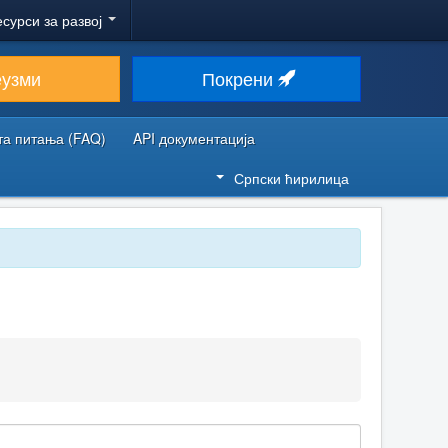
есурси за развој
еузми
Покрени
та питања (FAQ)
API документација
Српски ћирилица