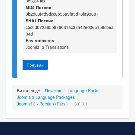
356,24 kB
MD5 Потпис
0b2d03f4d9dcc8b55a9fa5d78fa93087
SHA1 Потпис
c5c0d072a655876081ac37a42ed06b158cbea
04d
Environments
Joomla! 3 Translations
Преузми
Ви сте овде:
Почетак
/
Language Packs
/
Joomla 3 Language Packages
/
Joomla! 3 - Persian (Farsi)
/
3.6.3.1