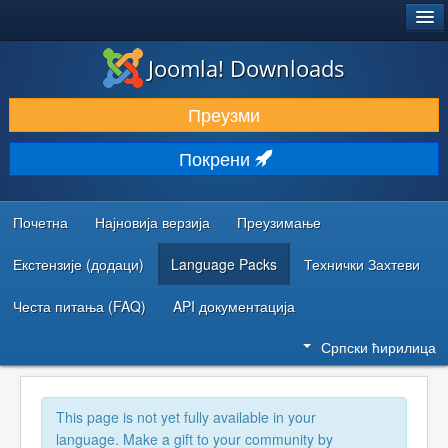
®
JOOMLA!
Joomla! Downloads
ПРЕУЗИМАЊЕ И ПРОШИРЕЊА (ЕКСТЕНЗИЈЕ)
Преузми
ОТКРИЈТЕ И НАУЧИТЕ
Покрени
ЗАЈЕДНИЦА И ПОДРШКА
РЕСУРСИ ЗА РАЗВОЈ
Почетна
Најновија верзија
Преузимање
Екстензије (додаци)
Language Packs
Технички Захтеви
Честа питања (FAQ)
API документација
Српски ћирилица
This page is not yet fully available in your
language. Make a gift to your community by