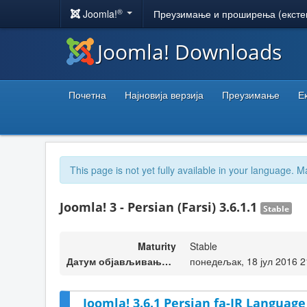
®
Joomla!
Преузимање и проширења (ексте
Joomla! Downloads
Почетна
Најновија верзија
Преузимање
Е
This page is not yet fully available in your language. M
Joomla! 3 - Persian (Farsi) 3.6.1.1
Stable
Maturity
Stable
Датум објављивања верзије
понедељак, 18 јул 2016 2
Joomla! 3.6.1 Persian fa-IR Language