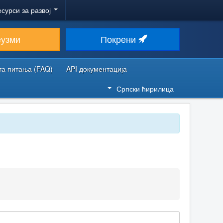
есурси за развој
еузми
Покрени
та питања (FAQ)
API документација
Српски ћирилица