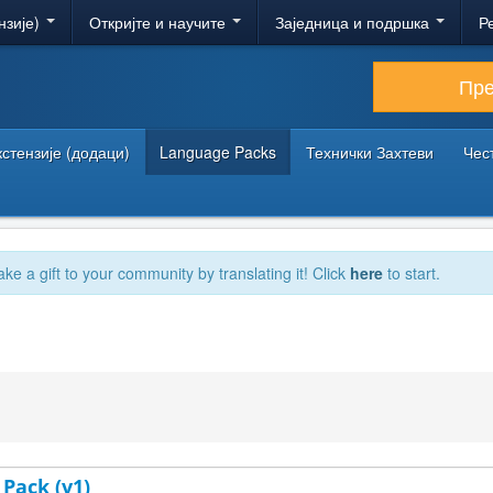
нзије)
Откријте и научите
Заједница и подршка
Р
Пр
кстензије (додаци)
Language Packs
Технички Захтеви
Чес
ake a gift to your community by translating it! Click
here
to start.
 Pack (v1)