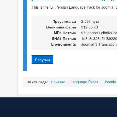
This is the full Persian Language Pack for Joomla! 
Преузимања
2.536 пута
Величина фајла
312,05 kB
MD5 Потпис
970abb8c03db5f36ff
SHA1 Потпис
1d3ff3c328e51f8922
Environments
Joomla! 3 Translation
Преузми
Ви сте овде:
Почетак
/
Language Packs
/
Joomla