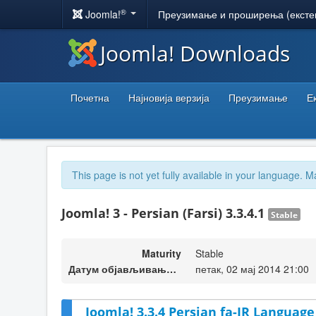
®
Joomla!
Преузимање и проширења (ексте
Joomla! Downloads
Почетна
Најновија верзија
Преузимање
Е
This page is not yet fully available in your language. M
Joomla! 3 - Persian (Farsi) 3.3.4.1
Stable
Maturity
Stable
Датум објављивања верзије
петак, 02 мај 2014 21:00
Joomla! 3.3.4 Persian fa-IR Language