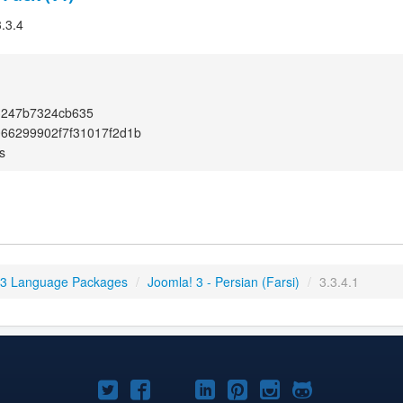
3.3.4
3247b7324cb635
066299902f7f31017f2d1b
s
 3 Language Packages
/
Joomla! 3 - Persian (Farsi)
/
3.3.4.1
Joomla!
Joomla!
Joomla!
Joomla!
Joomla!
Joomla!
Joomla!