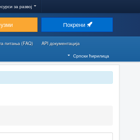
есурси за развој
еузми
Покрени
та питања (FAQ)
API документација
Српски ћирилица