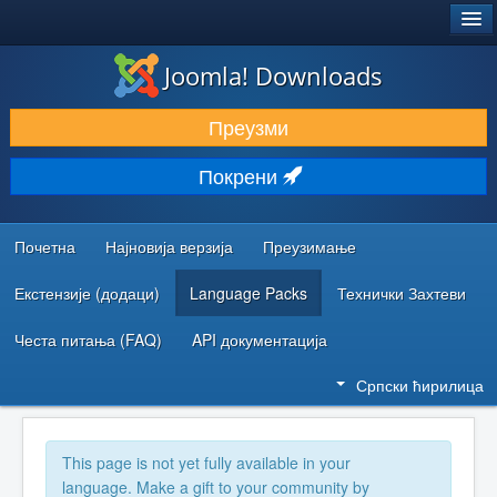
®
JOOMLA!
Joomla! Downloads
ПРЕУЗИМАЊЕ И ПРОШИРЕЊА (ЕКСТЕНЗИЈЕ)
Преузми
ОТКРИЈТЕ И НАУЧИТЕ
Покрени
ЗАЈЕДНИЦА И ПОДРШКА
РЕСУРСИ ЗА РАЗВОЈ
Почетна
Најновија верзија
Преузимање
Екстензије (додаци)
Language Packs
Технички Захтеви
Честа питања (FAQ)
API документација
Српски ћирилица
This page is not yet fully available in your
language. Make a gift to your community by