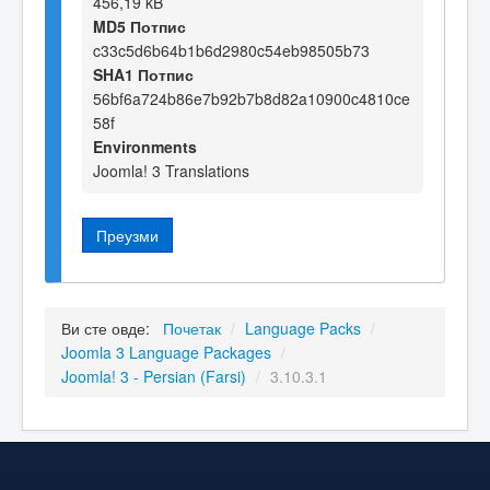
456,19 kB
MD5 Потпис
c33c5d6b64b1b6d2980c54eb98505b73
SHA1 Потпис
56bf6a724b86e7b92b7b8d82a10900c4810ce
58f
Environments
Joomla! 3 Translations
Преузми
Ви сте овде:
Почетак
/
Language Packs
/
Joomla 3 Language Packages
/
Joomla! 3 - Persian (Farsi)
/
3.10.3.1