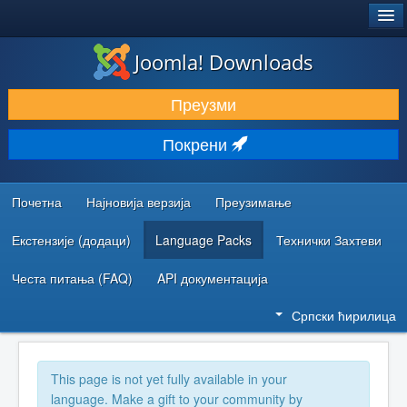
®
JOOMLA!
Joomla! Downloads
ПРЕУЗИМАЊЕ И ПРОШИРЕЊА (ЕКСТЕНЗИЈЕ)
Преузми
ОТКРИЈТЕ И НАУЧИТЕ
Покрени
ЗАЈЕДНИЦА И ПОДРШКА
РЕСУРСИ ЗА РАЗВОЈ
Почетна
Најновија верзија
Преузимање
Екстензије (додаци)
Language Packs
Технички Захтеви
Честа питања (FAQ)
API документација
Српски ћирилица
This page is not yet fully available in your
language. Make a gift to your community by