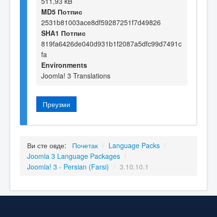
511,93 kB
MD5 Потпис
2531b81003ace8df59287251f7d49826
SHA1 Потпис
819fa6426de040d931b1f2087a5dfc99d7491c
fa
Environments
Joomla! 3 Translations
Преузми
Ви сте овде:
Почетак
/
Language Packs
/
Joomla 3 Language Packages
/
Joomla! 3 - Persian (Farsi)
/
3.10.10.1