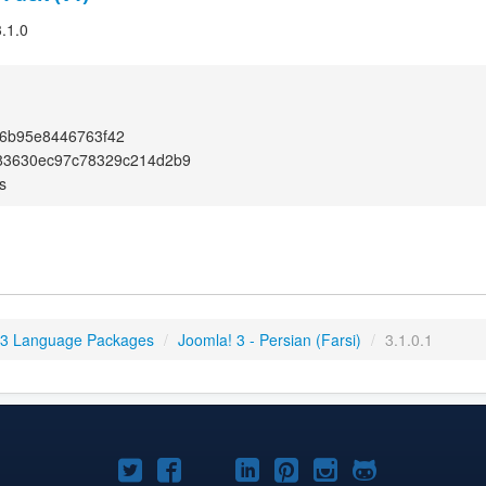
3.1.0
6b95e8446763f42
83630ec97c78329c214d2b9
s
 3 Language Packages
/
Joomla! 3 - Persian (Farsi)
/
3.1.0.1
Joomla!
Joomla!
Joomla!
Joomla!
Joomla!
Joomla!
Joomla!