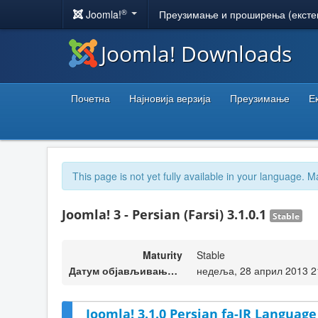
®
Joomla!
Преузимање и проширења (ексте
Joomla! Downloads
Почетна
Најновија верзија
Преузимање
Е
This page is not yet fully available in your language. M
Joomla! 3 - Persian (Farsi) 3.1.0.1
Stable
Maturity
Stable
Датум објављивања верзије
недеља, 28 април 2013 2
Joomla! 3.1.0 Persian fa-IR Language