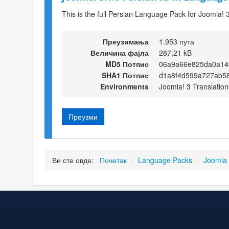
This is the full Persian Language Pack for Joomla! 
Преузимања
1.953 пута
Величина фајла
287,21 kB
MD5 Потпис
06a9a66e825da0a14
SHA1 Потпис
d1a8f4d599a727ab5
Environments
Joomla! 3 Translation
Преузми
Ви сте овде:
Почетак
/
Language Packs
/
Joomla