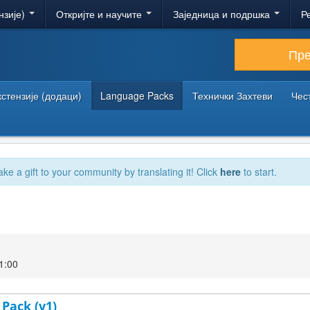
нзије)
Откријте и научите
Заједница и подршка
Р
Пр
кстензије (додаци)
Language Packs
Технички Захтеви
Чес
ake a gift to your community by translating it! Click
here
to start.
1:00
 Pack (v1)