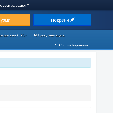
есурси за развој
еузми
Покрени
та питања (FAQ)
API документација
Српски ћирилица