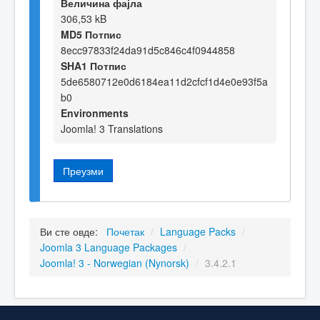
Величина фајла
306,53 kB
MD5 Потпис
8ecc97833f24da91d5c846c4f0944858
SHA1 Потпис
5de6580712e0d6184ea11d2cfcf1d4e0e93f5a
b0
Environments
Joomla! 3 Translations
Преузми
Ви сте овде:
Почетак
/
Language Packs
/
Joomla 3 Language Packages
/
Joomla! 3 - Norwegian (Nynorsk)
/
3.4.2.1