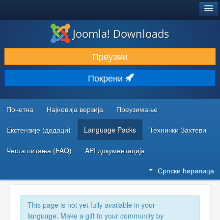
®
JOOMLA!
Joomla! Downloads
ПРЕУЗИМАЊЕ И ПРОШИРЕЊА (ЕКСТЕНЗИЈЕ)
Преузми
ОТКРИЈТЕ И НАУЧИТЕ
Покрени
ЗАЈЕДНИЦА И ПОДРШКА
РЕСУРСИ ЗА РАЗВОЈ
Почетна
Најновија верзија
Преузимање
Екстензије (додаци)
Language Packs
Технички Захтеви
Честа питања (FAQ)
API документација
Српски ћирилица
This page is not yet fully available in your
language. Make a gift to your community by