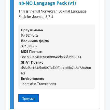
nb-NO Language Pack (v1)
This is the full Norwegian Bokmal Language
Pack for Joomla! 3.7.4
Преузимања
8.462 пута
Величина фајла
371,38 kB
MD5 Потпис
3b1b601c40f292a38846da66f9de6014
SHA1 Потпис
d86d8c1648bc5973d09f0d4cdffc7c3a73e8ec
a8
Environments
Joomla! 3 Translations
Преузми