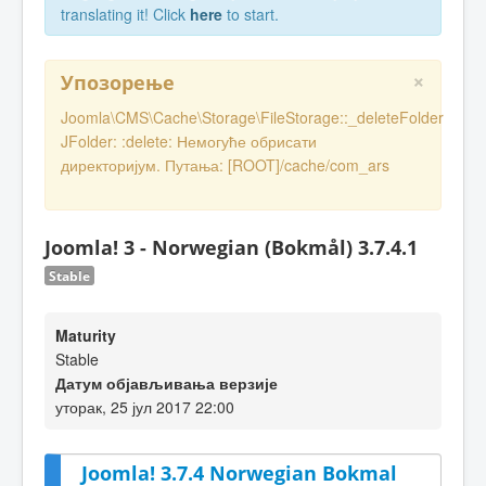
translating it! Click
here
to start.
×
Упозорење
Joomla\CMS\Cache\Storage\FileStorage::_deleteFolder
JFolder: :delete: Немогуће обрисати
директоријум. Путања: [ROOT]/cache/com_ars
Joomla! 3 - Norwegian (Bokmål) 3.7.4.1
Stable
Maturity
Stable
Датум објављивања верзије
уторак, 25 јул 2017 22:00
Joomla! 3.7.4 Norwegian Bokmal