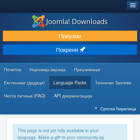
®
JOOMLA!
Joomla! Downloads
ПРЕУЗИМАЊЕ И ПРОШИРЕЊА (ЕКСТЕНЗИЈЕ)
Преузми
ОТКРИЈТЕ И НАУЧИТЕ
Покрени
ЗАЈЕДНИЦА И ПОДРШКА
РЕСУРСИ ЗА РАЗВОЈ
Почетна
Најновија верзија
Преузимање
Екстензије (додаци)
Language Packs
Технички Захтеви
Честа питања (FAQ)
API документација
Српски ћирилица
This page is not yet fully available in your
language. Make a gift to your community by