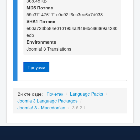
368,45 kB
MD5 Потпис
59c371476171c0e92ff6ec3ee6a7d033
SHA1 Потпис
e00a723b584e0101954a2f4665c66369a4280
edb
Environments
Joomla! 3 Translations
Преузми
Ви сте овде:
Почетак
/
Language Packs
/
Joomla 3 Language Packages
/
Joomla! 3 - Macedonian
/
3.6.2.1