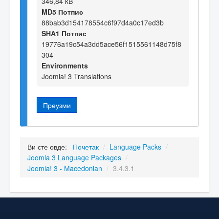
346,84 kB
MD5 Потпис
88bab3d154178554c6f97d4a0c17ed3b
SHA1 Потпис
19776a19c54a3dd5ace56f1515561148d75f8
304
Environments
Joomla! 3 Translations
Преузми
Ви сте овде:
Почетак
/
Language Packs
/
Joomla 3 Language Packages
/
Joomla! 3 - Macedonian
/
3.4.3.1