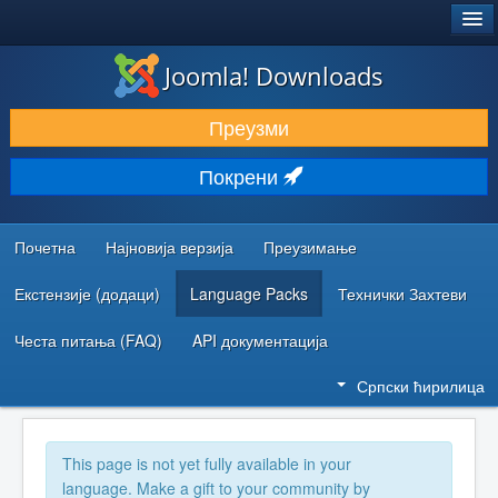
®
JOOMLA!
Joomla! Downloads
ПРЕУЗИМАЊЕ И ПРОШИРЕЊА (ЕКСТЕНЗИЈЕ)
Преузми
ОТКРИЈТЕ И НАУЧИТЕ
Покрени
ЗАЈЕДНИЦА И ПОДРШКА
РЕСУРСИ ЗА РАЗВОЈ
Почетна
Најновија верзија
Преузимање
Екстензије (додаци)
Language Packs
Технички Захтеви
Честа питања (FAQ)
API документација
Српски ћирилица
This page is not yet fully available in your
language. Make a gift to your community by