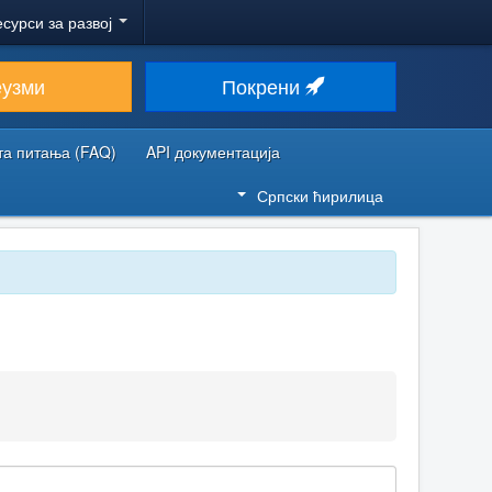
есурси за развој
еузми
Покрени
та питања (FAQ)
API документација
Српски ћирилица