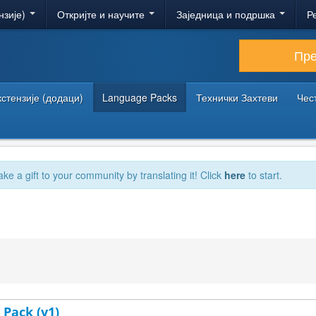
нзије)
Откријте и научите
Заједница и подршка
Р
Пр
кстензије (додаци)
Language Packs
Технички Захтеви
Чес
ake a gift to your community by translating it! Click
here
to start.
 Pack (v1)