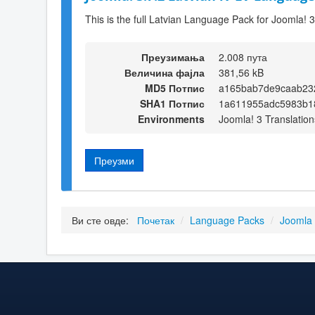
This is the full Latvian Language Pack for Joomla! 3
Преузимања
2.008 пута
Величина фајла
381,56 kB
MD5 Потпис
a165bab7de9caab23
SHA1 Потпис
1a611955adc5983b1
Environments
Joomla! 3 Translation
Преузми
Ви сте овде:
Почетак
/
Language Packs
/
Joomla