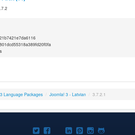
.7.2
21b7421e7da6116
801dcd55318a389fd20f0fa
s
 3 Language Packages
/
Joomla! 3 - Latvian
/
3.7.2.1
Joomla!
Joomla!
Joomla!
Joomla!
Joomla!
Joomla!
Joomla!