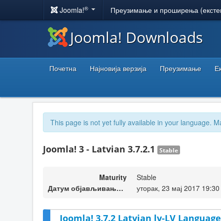
®
Joomla!
Преузимање и проширења (ексте
Joomla! Downloads
Почетна
Најновија верзија
Преузимање
Е
This page is not yet fully available in your language. M
Joomla! 3 - Latvian 3.7.2.1
Stable
Maturity
Stable
Датум објављивања верзије
уторак, 23 мај 2017 19:30
Joomla! 3.7.2 Latvian lv-LV Language