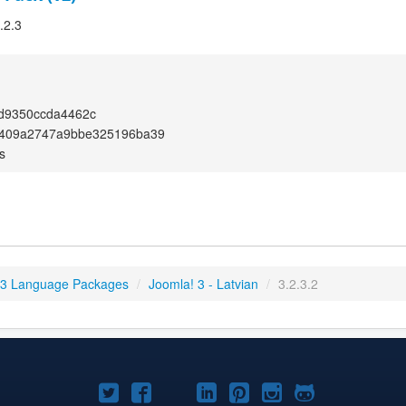
.2.3
d9350ccda4462c
409a2747a9bbe325196ba39
s
 3 Language Packages
/
Joomla! 3 - Latvian
/
3.2.3.2
Joomla!
Joomla!
Joomla!
Joomla!
Joomla!
Joomla!
Joomla!