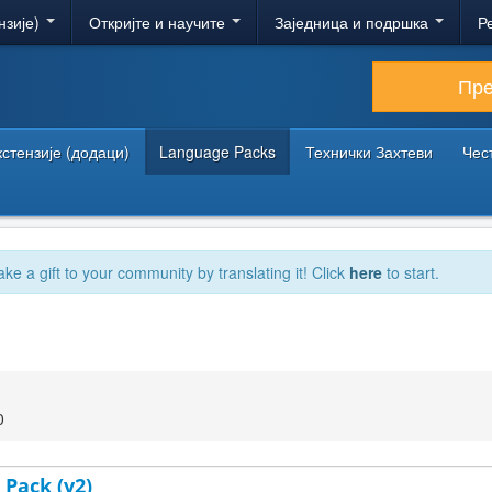
нзије)
Откријте и научите
Заједница и подршка
Р
Пр
кстензије (додаци)
Language Packs
Технички Захтеви
Чес
ake a gift to your community by translating it! Click
here
to start.
0
 Pack (v2)