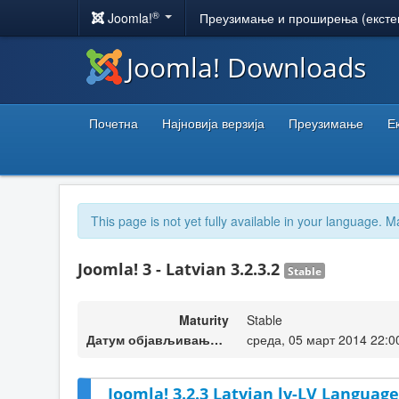
®
Joomla!
Преузимање и проширења (ексте
Joomla! Downloads
Почетна
Најновија верзија
Преузимање
Е
This page is not yet fully available in your language. M
Joomla! 3 - Latvian 3.2.3.2
Stable
Maturity
Stable
Датум објављивања верзије
среда, 05 март 2014 22:0
Joomla! 3.2.3 Latvian lv-LV Language