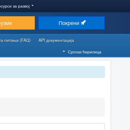
есурси за развој
еузми
Покрени
та питања (FAQ)
API документација
Српски ћирилица