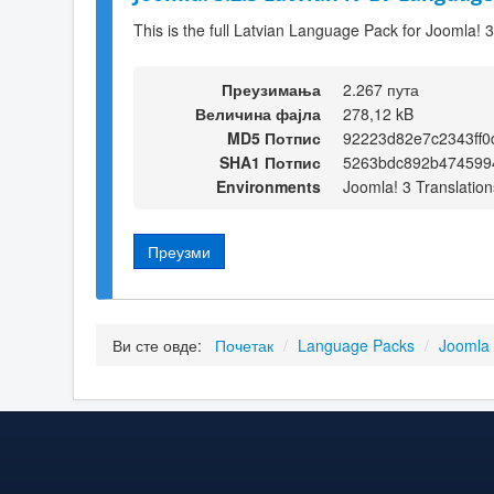
This is the full Latvian Language Pack for Joomla! 3
Преузимања
2.267 пута
Величина фајла
278,12 kB
MD5 Потпис
92223d82e7c2343ff0
SHA1 Потпис
5263bdc892b474599
Environments
Joomla! 3 Translation
Преузми
Ви сте овде:
Почетак
/
Language Packs
/
Joomla