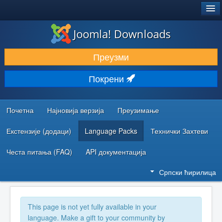
®
JOOMLA!
Joomla! Downloads
ПРЕУЗИМАЊЕ И ПРОШИРЕЊА (ЕКСТЕНЗИЈЕ)
Преузми
ОТКРИЈТЕ И НАУЧИТЕ
Покрени
ЗАЈЕДНИЦА И ПОДРШКА
РЕСУРСИ ЗА РАЗВОЈ
Почетна
Најновија верзија
Преузимање
Екстензије (додаци)
Language Packs
Технички Захтеви
Честа питања (FAQ)
API документација
Српски ћирилица
This page is not yet fully available in your
language. Make a gift to your community by