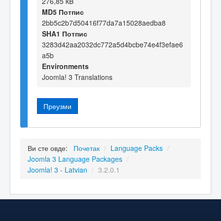
276,85 kB
MD5 Потпис
2bb5c2b7d50416f77da7a15028aedba8
SHA1 Потпис
3283d42aa2032dc772a5d4bcbe74e4f3efae6
a5b
Environments
Joomla! 3 Translations
Преузми
Ви сте овде:
Почетак
/
Language Packs
/
Joomla 3 Language Packages
/
Joomla! 3 - Latvian
/
3.2.0.1