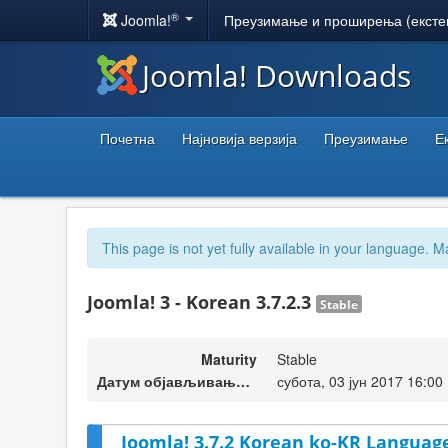
®
Joomla!
Преузимање и проширења (ексте
Joomla! Downloads
Почетна
Најновија верзија
Преузимање
Е
This page is not yet fully available in your language. M
Joomla! 3 - Korean 3.7.2.3
Stable
Maturity
Stable
Датум објављивања верзије
субота, 03 јун 2017 16:00
Joomla! 3.7.2 Korean ko-KR Language