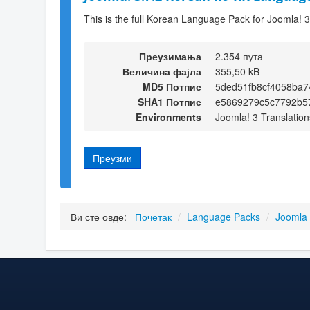
This is the full Korean Language Pack for Joomla! 3
Преузимања
2.354 пута
Величина фајла
355,50 kB
MD5 Потпис
5ded51fb8cf4058ba7
SHA1 Потпис
e5869279c5c7792b5
Environments
Joomla! 3 Translation
Преузми
Ви сте овде:
Почетак
/
Language Packs
/
Joomla