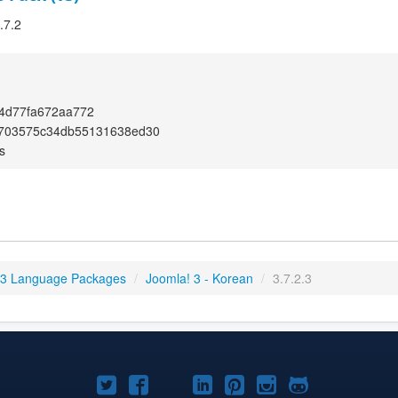
.7.2
4d77fa672aa772
703575c34db55131638ed30
s
 3 Language Packages
/
Joomla! 3 - Korean
/
3.7.2.3
Joomla!
Joomla!
Joomla!
Joomla!
Joomla!
Joomla!
Joomla!