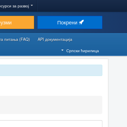
есурси за развој
еузми
Покрени
та питања (FAQ)
API документација
Српски ћирилица