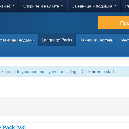
нзије)
Откријте и научите
Заједница и подршка
Р
Пр
кстензије (додаци)
Language Packs
Технички Захтеви
Чес
ake a gift to your community by translating it! Click
here
to start.
 Pack (v3)