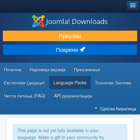
®
JOOMLA!
Joomla! Downloads
ПРЕУЗИМАЊЕ И ПРОШИРЕЊА (ЕКСТЕНЗИЈЕ)
Преузми
ОТКРИЈТЕ И НАУЧИТЕ
Покрени
ЗАЈЕДНИЦА И ПОДРШКА
РЕСУРСИ ЗА РАЗВОЈ
Почетна
Најновија верзија
Преузимање
Екстензије (додаци)
Language Packs
Технички Захтеви
Честа питања (FAQ)
API документација
Српски ћирилица
This page is not yet fully available in your
language. Make a gift to your community by