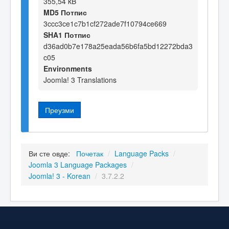
355,54 kB
MD5 Потпис
3ccc3ce1c7b1cf272ade7f10794ce669
SHA1 Потпис
d36ad0b7e178a25eada56b6fa5bd12272bda3
c05
Environments
Joomla! 3 Translations
Преузми
Ви сте овде:
Почетак
/
Language Packs
/
Joomla 3 Language Packages
/
Joomla! 3 - Korean
/
3.7.2.2