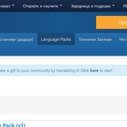
нзије)
Откријте и научите
Заједница и подршка
Р
Пр
кстензије (додаци)
Language Packs
Технички Захтеви
Чес
ake a gift to your community by translating it! Click
here
to start.
 Pack (v1)