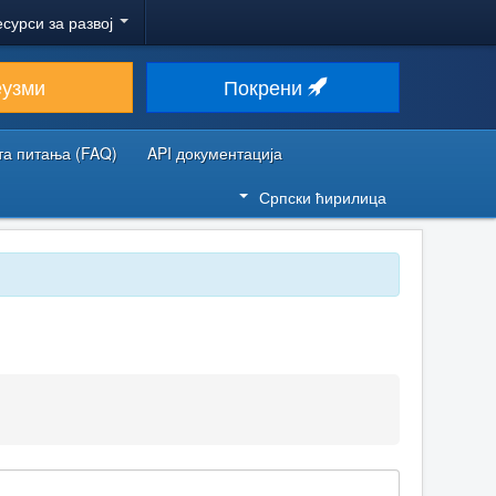
есурси за развој
еузми
Покрени
та питања (FAQ)
API документација
Српски ћирилица