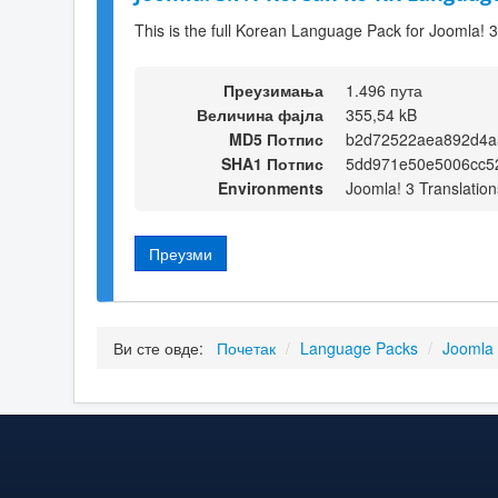
This is the full Korean Language Pack for Joomla! 3
Преузимања
1.496 пута
Величина фајла
355,54 kB
MD5 Потпис
b2d72522aea892d4a
SHA1 Потпис
5dd971e50e5006cc5
Environments
Joomla! 3 Translation
Преузми
Ви сте овде:
Почетак
/
Language Packs
/
Joomla