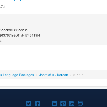
.7.1
5ddcb3e386cc23c
263787fe2c61d4f748419f4
s
 3 Language Packages
/
Joomla! 3 - Korean
/
3.7.1.1
Joomla!
Joomla!
Joomla!
Joomla!
Joomla!
Joomla!
Joomla!