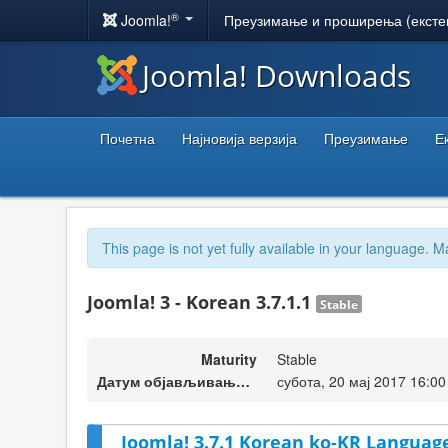
®
Joomla!
Преузимање и проширења (ексте
Joomla! Downloads
Почетна
Најновија верзија
Преузимање
Е
This page is not yet fully available in your language. M
Joomla! 3 - Korean 3.7.1.1
Stable
Maturity
Stable
Датум објављивања верзије
субота, 20 мај 2017 16:00
Joomla! 3.7.1 Korean ko-KR Language