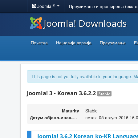
®
Joomla!
Преузимање и проширења (ексте
Joomla! Downloads
Почетна
Најновија верзија
Преузимање
Е
This page is not yet fully available in your language. M
Joomla! 3 - Korean 3.6.2.2
Stable
Maturity
Stable
Датум објављивања верзије
петак, 05 август 2016 16:
Joomla! 3.6.2 Korean ko-KR Language