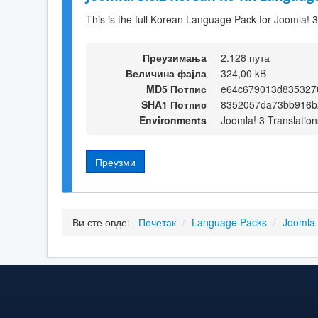
This is the full Korean Language Pack for Joomla! 3
Преузимања
2.128 пута
Величина фајла
324,00 kB
MD5 Потпис
e64c679013d835327
SHA1 Потпис
8352057da73bb916b
Environments
Joomla! 3 Translation
Преузми
Ви сте овде:
Почетак
/
Language Packs
/
Joomla