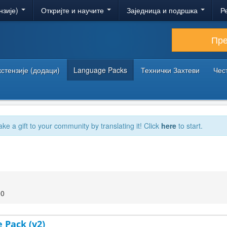
нзије)
Откријте и научите
Заједница и подршка
Р
Пр
кстензије (додаци)
Language Packs
Технички Захтеви
Чес
ake a gift to your community by translating it! Click
here
to start.
00
 Pack (v2)