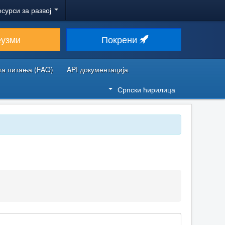
есурси за развој
еузми
Покрени
та питања (FAQ)
API документација
Српски ћирилица