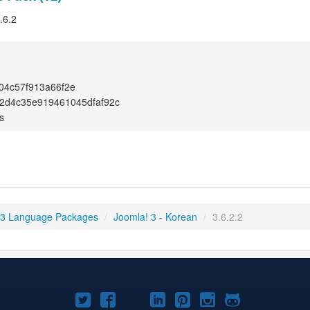
.6.2
04c57f913a66f2e
2d4c35e919461045dfaf92c
s
 3 Language Packages
/
Joomla! 3 - Korean
/
3.6.2.2
Joomla!
Joomla!
Joomla!
Joomla!
Joomla!
Joomla!
Joomla!