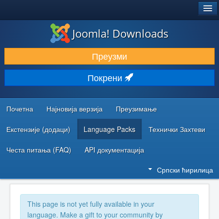
®
JOOMLA!
Joomla! Downloads
ПРЕУЗИМАЊЕ И ПРОШИРЕЊА (ЕКСТЕНЗИЈЕ)
Преузми
ОТКРИЈТЕ И НАУЧИТЕ
Покрени
ЗАЈЕДНИЦА И ПОДРШКА
РЕСУРСИ ЗА РАЗВОЈ
Почетна
Најновија верзија
Преузимање
Екстензије (додаци)
Language Packs
Технички Захтеви
Честа питања (FAQ)
API документација
Српски ћирилица
This page is not yet fully available in your
language. Make a gift to your community by