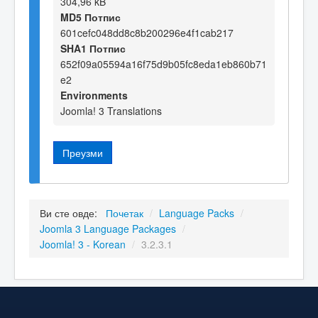
304,96 kB
MD5 Потпис
601cefc048dd8c8b200296e4f1cab217
SHA1 Потпис
652f09a05594a16f75d9b05fc8eda1eb860b71
e2
Environments
Joomla! 3 Translations
Преузми
Ви сте овде:
Почетак
/
Language Packs
/
Joomla 3 Language Packages
/
Joomla! 3 - Korean
/
3.2.3.1