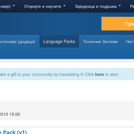
нзије)
Откријте и научите
Заједница и подршка
Р
Пр
кстензије (додаци)
Language Packs
Технички Захтеви
Чес
ake a gift to your community by translating it! Click
here
to start.
2013 15:00
 Pack (v1)