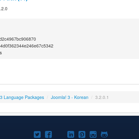
.2.0
d2c4967bc906870
c4d0f362344e246e67c5342
s
 3 Language Packages
/
Joomla! 3 - Korean
/
3.2.0.1
Joomla!
Joomla!
Joomla!
Joomla!
Joomla!
Joomla!
Joomla!