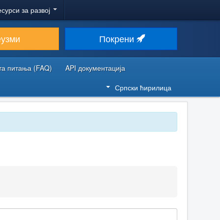
есурси за развој
еузми
Покрени
та питања (FAQ)
API документација
Српски ћирилица