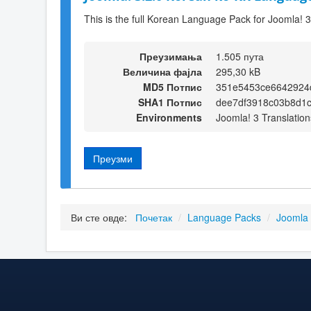
This is the full Korean Language Pack for Joomla! 3
Преузимања
1.505 пута
Величина фајла
295,30 kB
MD5 Потпис
351e5453ce6642924
SHA1 Потпис
dee7df3918c03b8d1
Environments
Joomla! 3 Translation
Преузми
Ви сте овде:
Почетак
/
Language Packs
/
Joomla