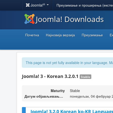
®
Joomla!
Преузимање и проширења (ексте
Joomla! Downloads
Почетна
Најновија верзија
Преузимање
Е
This page is not yet fully available in your language. M
Joomla! 3 - Korean 3.2.0.1
Stable
Maturity
Stable
Датум објављивања верзије
понедељак, 04 фебруар 
Joomla! 3.2.0 Korean ko-KR Language