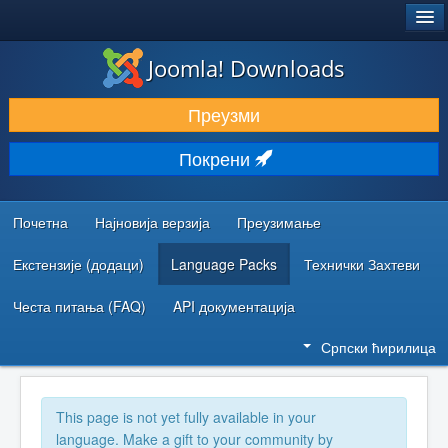
®
JOOMLA!
Joomla! Downloads
ПРЕУЗИМАЊЕ И ПРОШИРЕЊА (ЕКСТЕНЗИЈЕ)
Преузми
ОТКРИЈТЕ И НАУЧИТЕ
Покрени
ЗАЈЕДНИЦА И ПОДРШКА
РЕСУРСИ ЗА РАЗВОЈ
Почетна
Најновија верзија
Преузимање
Екстензије (додаци)
Language Packs
Технички Захтеви
Честа питања (FAQ)
API документација
Српски ћирилица
This page is not yet fully available in your
language. Make a gift to your community by