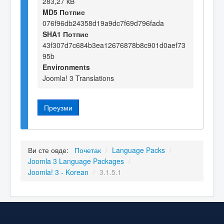
283,27 kB
MD5 Потпис
076f96db24358d19a9dc7f69d796fada
SHA1 Потпис
43f307d7c684b3ea12676878b8c901d0aef73
95b
Environments
Joomla! 3 Translations
Преузми
Ви сте овде:
Почетак
/
Language Packs
/
Joomla 3 Language Packages
/
Joomla! 3 - Korean
/
3.1.5.1