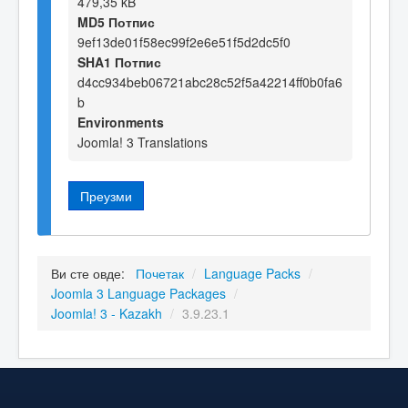
479,35 kB
MD5 Потпис
9ef13de01f58ec99f2e6e51f5d2dc5f0
SHA1 Потпис
d4cc934beb06721abc28c52f5a42214ff0b0fa6
b
Environments
Joomla! 3 Translations
Преузми
Ви сте овде:
Почетак
/
Language Packs
/
Joomla 3 Language Packages
/
Joomla! 3 - Kazakh
/
3.9.23.1