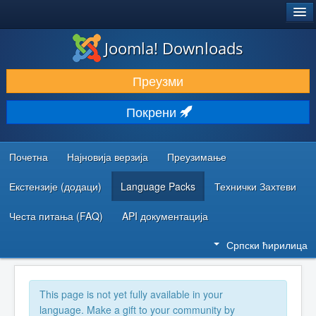
®
JOOMLA!
Joomla! Downloads
ПРЕУЗИМАЊЕ И ПРОШИРЕЊА (ЕКСТЕНЗИЈЕ)
Преузми
ОТКРИЈТЕ И НАУЧИТЕ
Покрени
ЗАЈЕДНИЦА И ПОДРШКА
РЕСУРСИ ЗА РАЗВОЈ
Почетна
Најновија верзија
Преузимање
Екстензије (додаци)
Language Packs
Технички Захтеви
Честа питања (FAQ)
API документација
Српски ћирилица
This page is not yet fully available in your
language. Make a gift to your community by