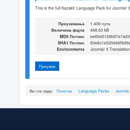
This is the full Kazakh Language Pack for Joomla! 
Преузимања
1.406 пута
Величина фајла
468,63 kB
MD5 Потпис
ee60e5126b97e7ad3
SHA1 Потпис
83e6c1e520d46f9d9a
Environments
Joomla! 3 Translation
Преузми
Ви сте овде:
Почетак
/
Language Packs
/
Joomla