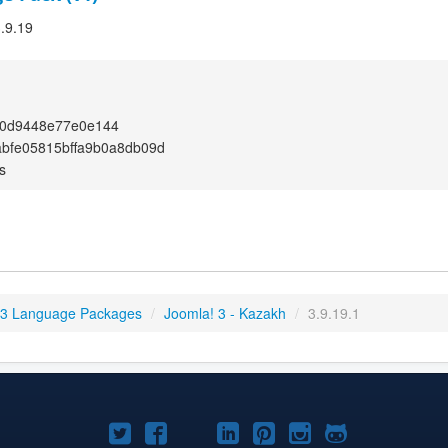
3.9.19
0d9448e77e0e144
bfe05815bffa9b0a8db09d
s
 3 Language Packages
/
Joomla! 3 - Kazakh
/
3.9.19.1
Joomla!
Joomla!
Joomla!
Joomla!
Joomla!
Joomla!
Joomla!