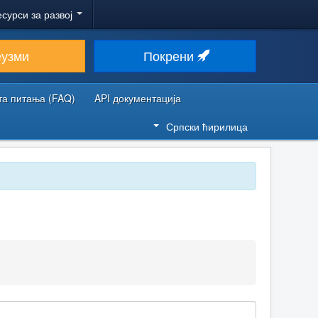
есурси за развој
еузми
Покрени
та питања (FAQ)
API документација
Српски ћирилица