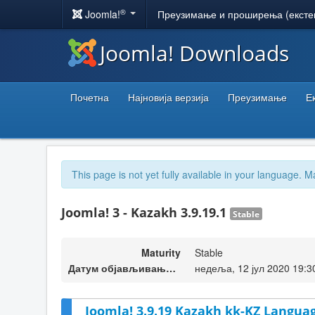
®
Joomla!
Преузимање и проширења (ексте
Joomla! Downloads
Почетна
Најновија верзија
Преузимање
Е
This page is not yet fully available in your language. M
Joomla! 3 - Kazakh 3.9.19.1
Stable
Maturity
Stable
Датум објављивања верзије
недеља, 12 јул 2020 19:3
Joomla! 3.9.19 Kazakh kk-KZ Languag