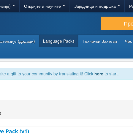
нзије)
Откријте и научите
Заједница и подршка
Р
Пр
кстензије (додаци)
Language Packs
Технички Захтеви
Чес
ake a gift to your community by translating it! Click
here
to start.
0
e Pack (v1)