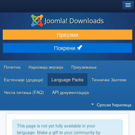
®
JOOMLA!
Joomla! Downloads
ПРЕУЗИМАЊЕ И ПРОШИРЕЊА (ЕКСТЕНЗИЈЕ)
Преузми
ОТКРИЈТЕ И НАУЧИТЕ
Покрени
ЗАЈЕДНИЦА И ПОДРШКА
РЕСУРСИ ЗА РАЗВОЈ
Почетна
Најновија верзија
Преузимање
Екстензије (додаци)
Language Packs
Технички Захтеви
Честа питања (FAQ)
API документација
Српски ћирилица
This page is not yet fully available in your
language. Make a gift to your community by