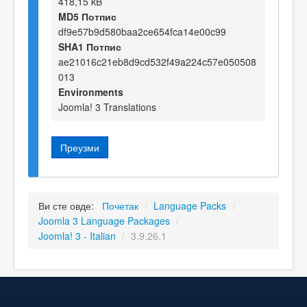
418,15 kB
MD5 Потпис
df9e57b9d580baa2ce654fca14e00c99
SHA1 Потпис
ae21016c21eb8d9cd532f49a224c57e050508
013
Environments
Joomla! 3 Translations
Преузми
Ви сте овде:
Почетак
/
Language Packs
/
Joomla 3 Language Packages
/
Joomla! 3 - Italian
/
3.9.26.1