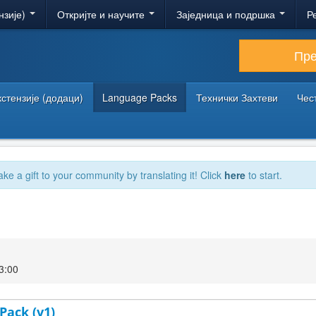
нзије)
Откријте и научите
Заједница и подршка
Р
Пр
кстензије (додаци)
Language Packs
Технички Захтеви
Чес
ake a gift to your community by translating it! Click
here
to start.
3:00
 Pack (v1)