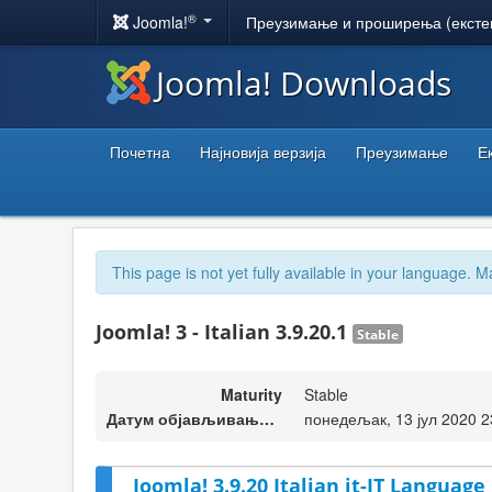
®
Joomla!
Преузимање и проширења (ексте
Joomla! Downloads
Почетна
Најновија верзија
Преузимање
Е
This page is not yet fully available in your language. M
Joomla! 3 - Italian 3.9.20.1
Stable
Maturity
Stable
Датум објављивања верзије
понедељак, 13 јул 2020 2
Joomla! 3.9.20 Italian it-IT Language