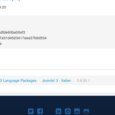
9.20
adfde60ba00ef3
7a31d4523417aea37b6d534
s
 3 Language Packages
/
Joomla! 3 - Italian
/
3.9.20.1
Joomla!
Joomla!
Joomla!
Joomla!
Joomla!
Joomla!
Joomla!