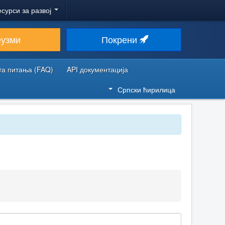
есурси за развој
еузми
Покрени
та питања (FAQ)
API документација
Српски ћирилица