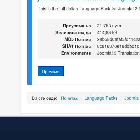
This is the full Italian Language Pack for Joomla! 3.
Преузимања
21.755 пута
Величина фајла
414,83 kB
MD5 Потпис
28b58d06faf5fd41c2
SHA1 Потпис
6c816376e18ddbd10
Environments
Joomla! 3 Translation
Преузми
Ви сте овде:
Почетак
/
Language Packs
/
Joomla