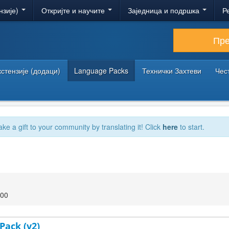
нзије)
Откријте и научите
Заједница и подршка
Р
Пр
кстензије (додаци)
Language Packs
Технички Захтеви
Чес
ake a gift to your community by translating it! Click
here
to start.
:00
 Pack (v2)