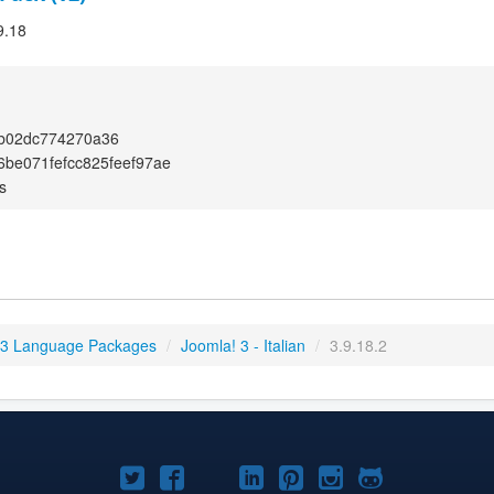
9.18
7b02dc774270a36
6be071fefcc825feef97ae
s
 3 Language Packages
/
Joomla! 3 - Italian
/
3.9.18.2
Joomla!
Joomla!
Joomla!
Joomla!
Joomla!
Joomla!
Joomla!