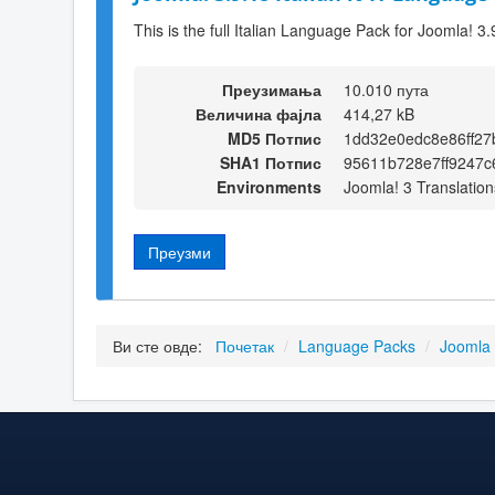
This is the full Italian Language Pack for Joomla! 3.
Преузимања
10.010 пута
Величина фајла
414,27 kB
MD5 Потпис
1dd32e0edc8e86ff2
SHA1 Потпис
95611b728e7ff9247c
Environments
Joomla! 3 Translation
Преузми
Ви сте овде:
Почетак
/
Language Packs
/
Joomla