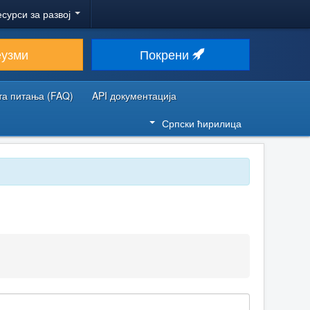
есурси за развој
еузми
Покрени
та питања (FAQ)
API документација
Српски ћирилица