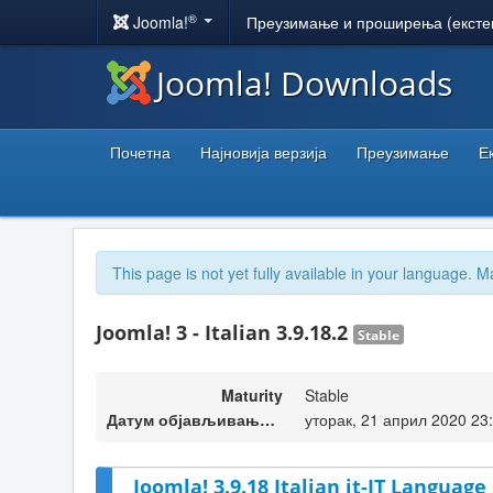
®
Joomla!
Преузимање и проширења (ексте
Joomla! Downloads
Почетна
Најновија верзија
Преузимање
Е
This page is not yet fully available in your language. M
Joomla! 3 - Italian 3.9.18.2
Stable
Maturity
Stable
Датум објављивања верзије
уторак, 21 април 2020 23
Joomla! 3.9.18 Italian it-IT Language