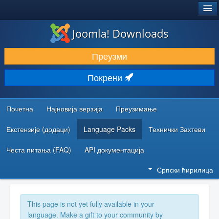
®
JOOMLA!
Joomla! Downloads
ПРЕУЗИМАЊЕ И ПРОШИРЕЊА (ЕКСТЕНЗИЈЕ)
Преузми
ОТКРИЈТЕ И НАУЧИТЕ
Покрени
ЗАЈЕДНИЦА И ПОДРШКА
РЕСУРСИ ЗА РАЗВОЈ
Почетна
Најновија верзија
Преузимање
Екстензије (додаци)
Language Packs
Технички Захтеви
Честа питања (FAQ)
API документација
Српски ћирилица
This page is not yet fully available in your
language. Make a gift to your community by