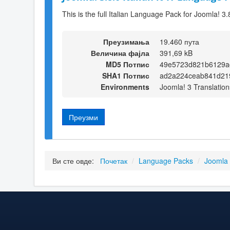
This is the full Italian Language Pack for Joomla! 3.
Преузимања
19.460 пута
Величина фајла
391,69 kB
MD5 Потпис
49e5723d821b6129a
SHA1 Потпис
ad2a224ceab841d21
Environments
Joomla! 3 Translation
Преузми
Ви сте овде:
Почетак
/
Language Packs
/
Joomla