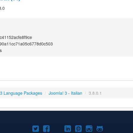
8.0
c41152acfe8f9ce
90a11cc71a05c6778d0c503
s
 3 Language Packages
/
Joomla! 3 - Italian
/
3.8.0.1
Joomla!
Joomla!
Joomla!
Joomla!
Joomla!
Joomla!
Joomla!