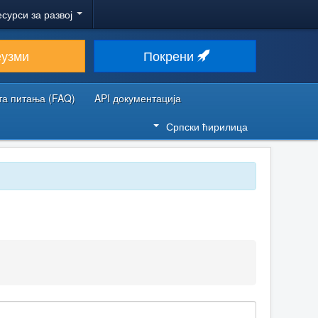
есурси за развој
еузми
Покрени
та питања (FAQ)
API документација
Српски ћирилица