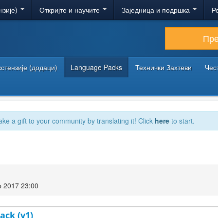
нзије)
Откријте и научите
Заједница и подршка
Р
Пр
кстензије (додаци)
Language Packs
Технички Захтеви
Чес
ake a gift to your community by translating it! Click
here
to start.
 2017 23:00
ack (v1)