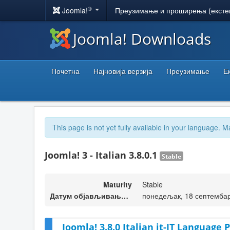
®
Joomla!
Преузимање и проширења (ексте
Joomla! Downloads
Почетна
Најновија верзија
Преузимање
Е
This page is not yet fully available in your language. M
Joomla! 3 - Italian 3.8.0.1
Stable
Maturity
Stable
Датум објављивања верзије
понедељак, 18 септембар
Joomla! 3.8.0 Italian it-IT Language P