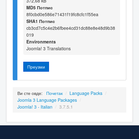
372,68 kB
MD5 Потпис
8f0cbd0e586e71431f19fc8cfc1f55ea
SHA1 Потпис
cb3cd7c5c4e2b6fbee4cd31dc88e8e48d9b38
019
Environments
Joomla! 3 Translations
Преузми
Ви сте овде:
Почетак
/
Language Packs
/
Joomla 3 Language Packages
/
Joomla! 3 - Italian
/
3.7.5.1