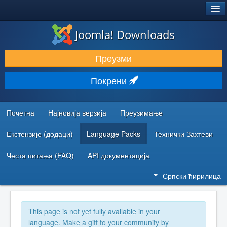
®
JOOMLA!
Joomla! Downloads
ПРЕУЗИМАЊЕ И ПРОШИРЕЊА (ЕКСТЕНЗИЈЕ)
Преузми
ОТКРИЈТЕ И НАУЧИТЕ
Покрени
ЗАЈЕДНИЦА И ПОДРШКА
РЕСУРСИ ЗА РАЗВОЈ
Почетна
Најновија верзија
Преузимање
Екстензије (додаци)
Language Packs
Технички Захтеви
Честа питања (FAQ)
API документација
Српски ћирилица
This page is not yet fully available in your
language. Make a gift to your community by