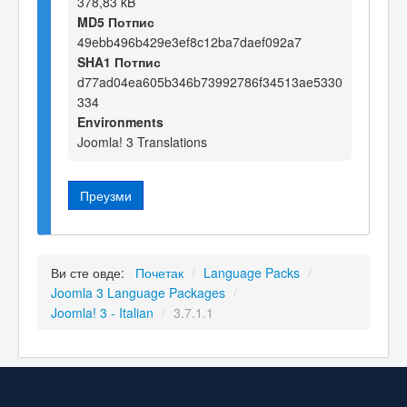
378,83 kB
MD5 Потпис
49ebb496b429e3ef8c12ba7daef092a7
SHA1 Потпис
d77ad04ea605b346b73992786f34513ae5330
334
Environments
Joomla! 3 Translations
Преузми
Ви сте овде:
Почетак
/
Language Packs
/
Joomla 3 Language Packages
/
Joomla! 3 - Italian
/
3.7.1.1