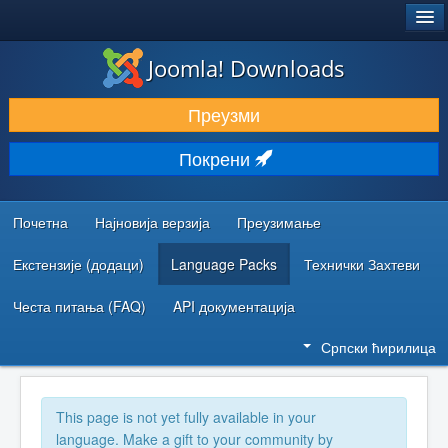
®
JOOMLA!
Joomla! Downloads
ПРЕУЗИМАЊЕ И ПРОШИРЕЊА (ЕКСТЕНЗИЈЕ)
Преузми
ОТКРИЈТЕ И НАУЧИТЕ
Покрени
ЗАЈЕДНИЦА И ПОДРШКА
РЕСУРСИ ЗА РАЗВОЈ
Почетна
Најновија верзија
Преузимање
Екстензије (додаци)
Language Packs
Технички Захтеви
Честа питања (FAQ)
API документација
Српски ћирилица
This page is not yet fully available in your
language. Make a gift to your community by