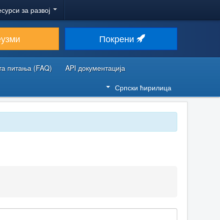
есурси за развој
еузми
Покрени
та питања (FAQ)
API документација
Српски ћирилица