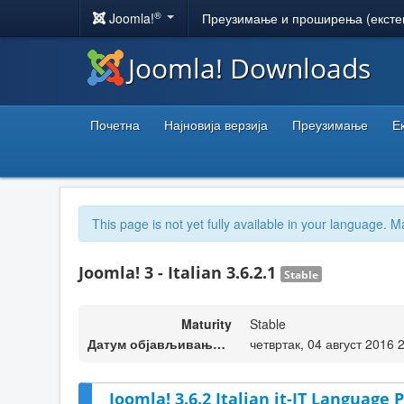
®
Joomla!
Преузимање и проширења (ексте
Joomla! Downloads
Почетна
Најновија верзија
Преузимање
Е
This page is not yet fully available in your language. M
Joomla! 3 - Italian 3.6.2.1
Stable
Maturity
Stable
Датум објављивања верзије
четвртак, 04 август 2016 
Joomla! 3.6.2 Italian it-IT Language P