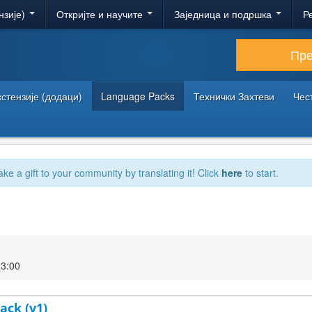
нзије)
Откријте и научите
Заједница и подршка
Р
Пр
кстензије (додаци)
Language Packs
Технички Захтеви
Чес
ake a gift to your community by translating it! Click
here
to start.
23:00
ack (v1)