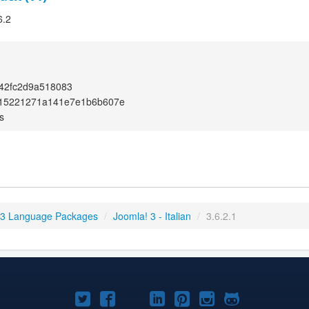
6.2
42fc2d9a518083
15221271a141e7e1b6b607e
s
 3 Language Packages
/
Joomla! 3 - Italian
/
3.6.2.1
Joomla!
Joomla!
Joomla!
Joomla!
Joomla!
Joomla!
Joomla!