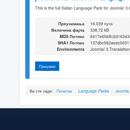
This is the full Italian Language Pack for Joomla! 3.
Преузимања
16.039 пута
Величина фајла
338,72 kB
MD5 Потпис
6417e6fddfc2d16343
SHA1 Потпис
137dbc582aeac0031
Environments
Joomla! 3 Translation
Преузми
Ви сте овде:
Почетак
/
Language Packs
/
Joomla