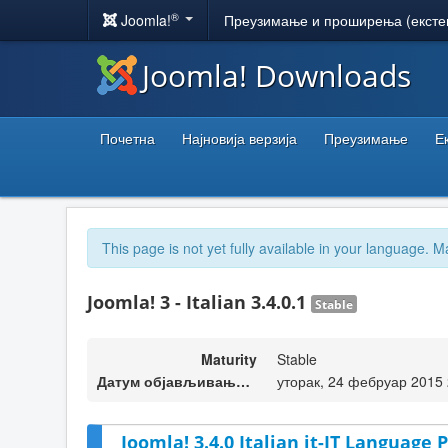
®
Joomla!
Преузимање и проширења (ексте
Joomla! Downloads
Почетна
Најновија верзија
Преузимање
Е
This page is not yet fully available in your language. M
Joomla! 3 - Italian 3.4.0.1
Stable
Maturity
Stable
Датум објављивања верзије
уторак, 24 фебруар 2015 
Joomla! 3.4.0 Italian it-IT Language P