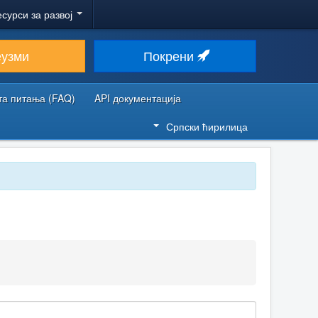
есурси за развој
еузми
Покрени
та питања (FAQ)
API документација
Српски ћирилица