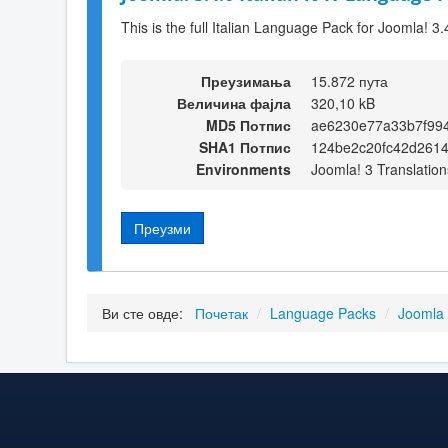
This is the full Italian Language Pack for Joomla! 3.
Преузимања
15.872 пута
Величина фајла
320,10 kB
MD5 Потпис
ae6230e77a33b7f99
SHA1 Потпис
124be2c20fc42d261
Environments
Joomla! 3 Translation
Преузми
Ви сте овде:
Почетак
/
Language Packs
/
Joomla