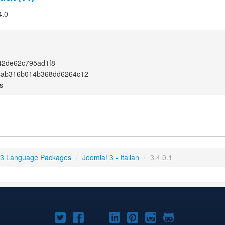
4.0
42de62c795ad1f8
4ab316b014b368dd6264c12
s
 3 Language Packages
/
Joomla! 3 - Italian
/
3.4.0.1
Joomla!
Joomla!
Joomla!
Joomla!
Joomla!
Joomla!
Joomla!