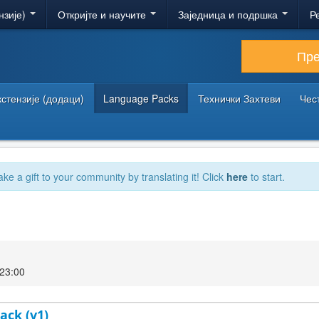
нзије)
Откријте и научите
Заједница и подршка
Р
Пр
кстензије (додаци)
Language Packs
Технички Захтеви
Чес
ake a gift to your community by translating it! Click
here
to start.
23:00
ack (v1)