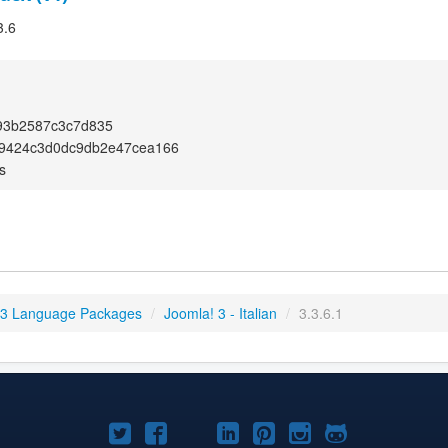
3.6
93b2587c3c7d835
9424c3d0dc9db2e47cea166
s
 3 Language Packages
/
Joomla! 3 - Italian
/
3.3.6.1
Joomla!
Joomla!
Joomla!
Joomla!
Joomla!
Joomla!
Joomla!