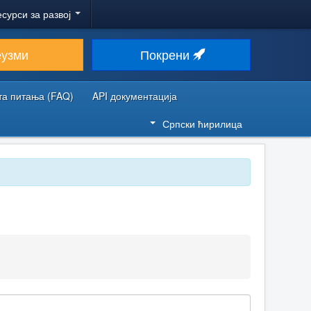
есурси за развој
еузми
Покрени
та питања (FAQ)
API документација
Српски ћирилица