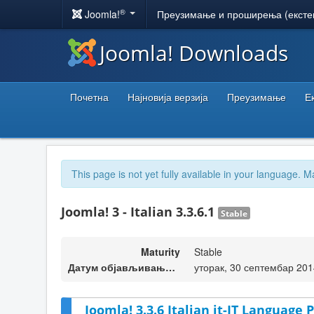
®
Joomla!
Преузимање и проширења (ексте
Joomla! Downloads
Почетна
Најновија верзија
Преузимање
Е
This page is not yet fully available in your language. M
Joomla! 3 - Italian 3.3.6.1
Stable
Maturity
Stable
Датум објављивања верзије
уторак, 30 септембар 201
Joomla! 3.3.6 Italian it-IT Language P