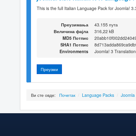
This is the full Italian Language Pack for Joomla! 3.
Преузимања
43.155 пута
Величина фајла
316,22 kB
MD5 Потпис
20abb10f002dd2404
SHA1 Потпис
8d713adda869ca9db
Environments
Joomla! 3 Translation
Преузми
Ви сте овде:
Почетак
/
Language Packs
/
Joomla