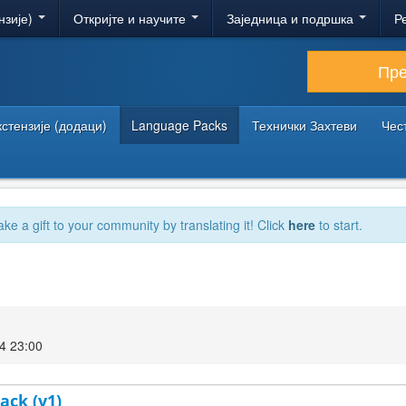
нзије)
Откријте и научите
Заједница и подршка
Р
Пр
кстензије (додаци)
Language Packs
Технички Захтеви
Чес
ake a gift to your community by translating it! Click
here
to start.
4 23:00
ack (v1)