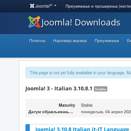
®
Joomla!
Преузимање и проширења (ексте
Joomla! Downloads
Почетна
Најновија верзија
Преузимање
Е
This page is not yet fully available in your language. M
Joomla! 3 - Italian 3.10.8.1
Stable
Maturity
Stable
Датум објављивања верзије
понедељак, 04 април 202
Joomla! 3.10.8 Italian it-IT Language