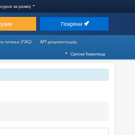
есурси за развој
еузми
Покрени
та питања (FAQ)
API документација
Српски ћирилица