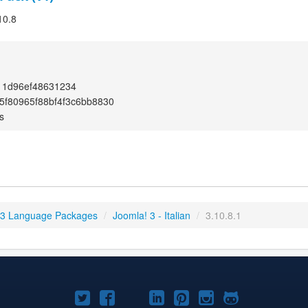
10.8
11d96ef48631234
f80965f88bf4f3c6bb8830
s
 3 Language Packages
/
Joomla! 3 - Italian
/
3.10.8.1
Joomla!
Joomla!
Joomla!
Joomla!
Joomla!
Joomla!
Joomla!