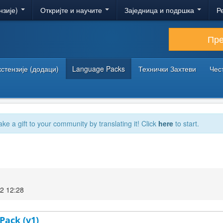
нзије)
Откријте и научите
Заједница и подршка
Р
Пр
кстензије (додаци)
Language Packs
Технички Захтеви
Чес
ake a gift to your community by translating it! Click
here
to start.
2 12:28
 Pack (v1)