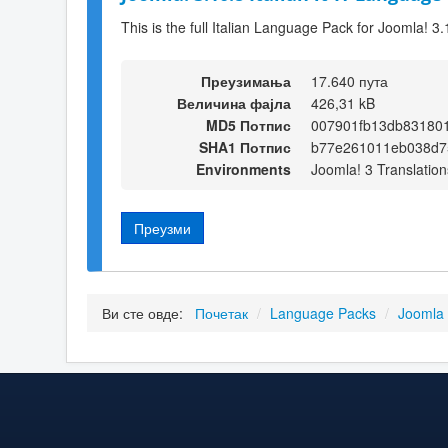
This is the full Italian Language Pack for Joomla! 3.
Преузимања
17.640 пута
Величина фајла
426,31 kB
MD5 Потпис
007901fb13db83180
SHA1 Потпис
b77e261011eb038d75
Environments
Joomla! 3 Translation
Преузми
Ви сте овде:
Почетак
/
Language Packs
/
Joomla