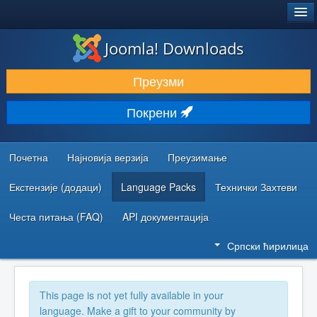
®
JOOMLA!
Joomla! Downloads
ПРЕУЗИМАЊЕ И ПРОШИРЕЊА (ЕКСТЕНЗИЈЕ)
Преузми
ОТКРИЈТЕ И НАУЧИТЕ
Покрени
ЗАЈЕДНИЦА И ПОДРШКА
РЕСУРСИ ЗА РАЗВОЈ
Почетна
Најновија верзија
Преузимање
Екстензије (додаци)
Language Packs
Технички Захтеви
Честа питања (FAQ)
API документација
Српски ћирилица
This page is not yet fully available in your
language. Make a gift to your community by