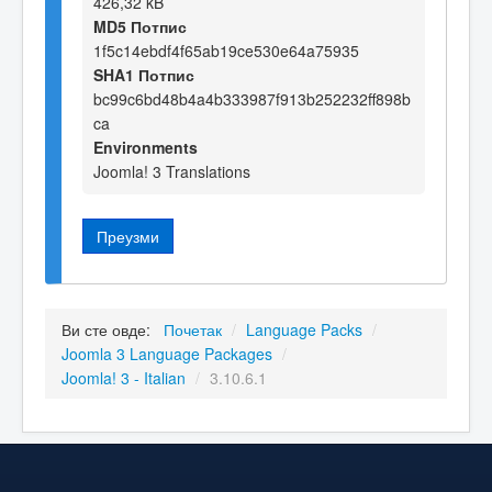
426,32 kB
MD5 Потпис
1f5c14ebdf4f65ab19ce530e64a75935
SHA1 Потпис
bc99c6bd48b4a4b333987f913b252232ff898b
ca
Environments
Joomla! 3 Translations
Преузми
Ви сте овде:
Почетак
/
Language Packs
/
Joomla 3 Language Packages
/
Joomla! 3 - Italian
/
3.10.6.1