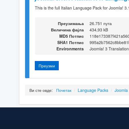
This is the full Italian Language Pack for Joomla! 3
Преузимања
26.751 пута
Величина фајла
434,93 kB
MD5 Потпис
118e173387f421a56
SHA1 Потпис
995a2b7562c8bbe81
Environments
Joomla! 3 Translation
Преузми
Ви сте овде:
Почетак
/
Language Packs
/
Joomla