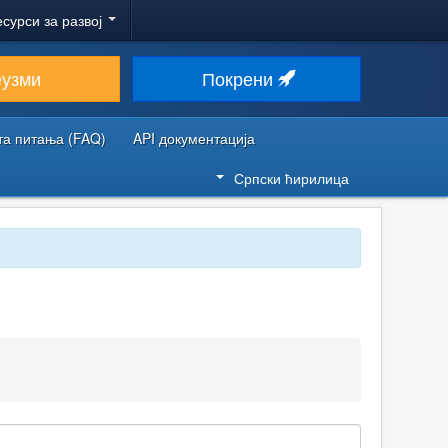
есурси за развој
еузми
Покрени
та питања (FAQ)
API документација
Српски ћирилица