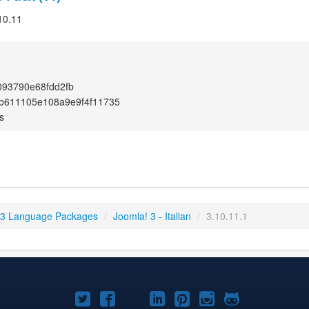
.10.11
093790e68fdd2fb
b611105e108a9e9f4f11735
s
 3 Language Packages
/
Joomla! 3 - Italian
/
3.10.11.1
Joomla!
Joomla!
Joomla!
Joomla!
Joomla!
Joomla!
Joomla!