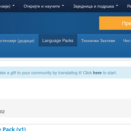
нзије)
Откријте и научите
Заједница и подршка
Р
Пр
кстензије (додаци)
Language Packs
Технички Захтеви
Чес
ake a gift to your community by translating it! Click
here
to start.
:02
e Pack (v1)