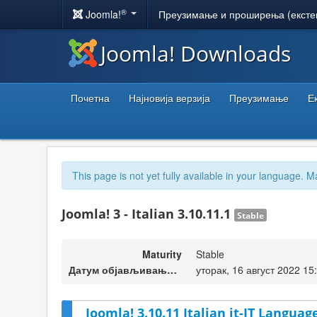
®
Joomla!
Преузимање и проширења (ексте
Joomla! Downloads
Почетна
Најновија верзија
Преузимање
Е
This page is not yet fully available in your language. M
Joomla! 3 - Italian 3.10.11.1
Stable
Maturity
Stable
Датум објављивања верзије
уторак, 16 август 2022 15
Joomla! 3.10.11 Italian it-IT Languag