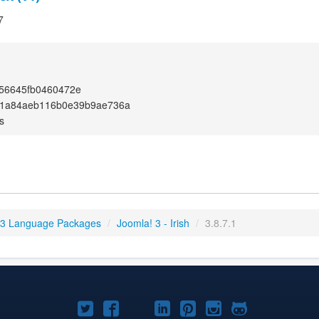
7
56645fb0460472e
1a84aeb116b0e39b9ae736a
s
 3 Language Packages
/
Joomla! 3 - Irish
/
3.8.7.1
Joomla!
Joomla!
Joomla!
Joomla!
Joomla!
Joomla!
Joomla!