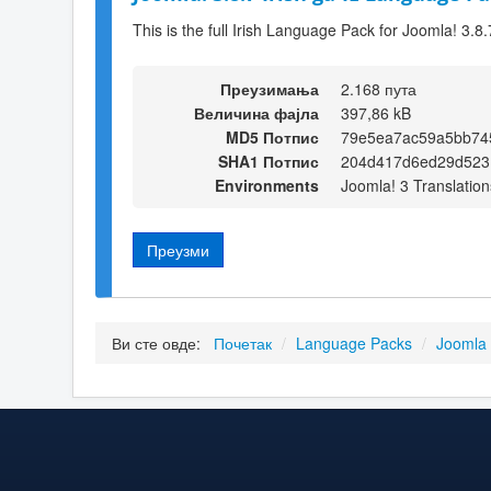
This is the full Irish Language Pack for Joomla! 3.8.
Преузимања
2.168 пута
Величина фајла
397,86 kB
MD5 Потпис
79e5ea7ac59a5bb74
SHA1 Потпис
204d417d6ed29d523
Environments
Joomla! 3 Translation
Преузми
Ви сте овде:
Почетак
/
Language Packs
/
Joomla