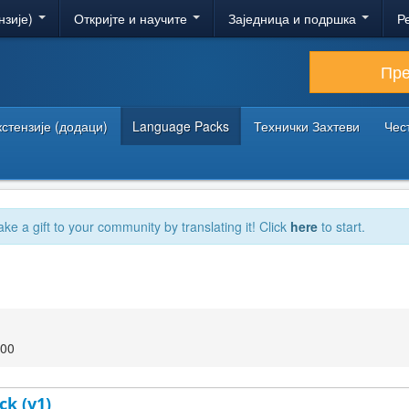
нзије)
Откријте и научите
Заједница и подршка
Р
Пр
кстензије (додаци)
Language Packs
Технички Захтеви
Чес
ake a gift to your community by translating it! Click
here
to start.
:00
ck (v1)