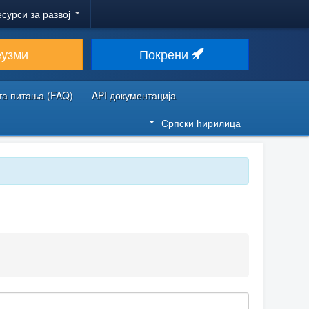
есурси за развој
еузми
Покрени
та питања (FAQ)
API документација
Српски ћирилица