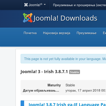
®
Joomla!
Преузимање и проширења (ексте
Joomla! Downloads
Почетна
Најновија верзија
Преузимање
Е
This page is not yet fully available in your language. M
Joomla! 3 - Irish 3.8.7.1
Stable
Maturity
Stable
Датум објављивања верзије
уторак, 17 април 2018 00
Joomla! 3.8.7 Irish ga-IE Language Pa