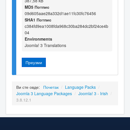
387,58 kB
MD5 Потпис
09d605aae28a332d1ae11fc30fc76456
SHA1 Потпис
c384fd9ea1008fda968c30ba284dc2bf24ce4b
04
Environments
Joomla! 3 Translations
Преузми
Ви сте овде:
Почетак
/
Language Packs
/
Joomla 3 Language Packages
/
Joomla! 3 - Irish
/
3.8.12.1