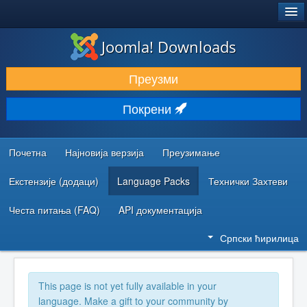
®
JOOMLA!
Joomla! Downloads
ПРЕУЗИМАЊЕ И ПРОШИРЕЊА (ЕКСТЕНЗИЈЕ)
Преузми
ОТКРИЈТЕ И НАУЧИТЕ
Покрени
ЗАЈЕДНИЦА И ПОДРШКА
РЕСУРСИ ЗА РАЗВОЈ
Почетна
Најновија верзија
Преузимање
Екстензије (додаци)
Language Packs
Технички Захтеви
Честа питања (FAQ)
API документација
Српски ћирилица
This page is not yet fully available in your
language. Make a gift to your community by