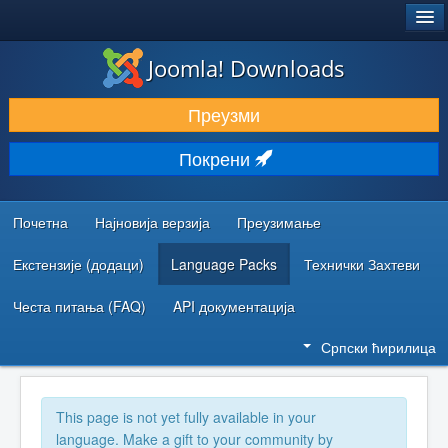
®
JOOMLA!
Joomla! Downloads
ПРЕУЗИМАЊЕ И ПРОШИРЕЊА (ЕКСТЕНЗИЈЕ)
Преузми
ОТКРИЈТЕ И НАУЧИТЕ
Покрени
ЗАЈЕДНИЦА И ПОДРШКА
РЕСУРСИ ЗА РАЗВОЈ
Почетна
Најновија верзија
Преузимање
Екстензије (додаци)
Language Packs
Технички Захтеви
Честа питања (FAQ)
API документација
Српски ћирилица
This page is not yet fully available in your
language. Make a gift to your community by