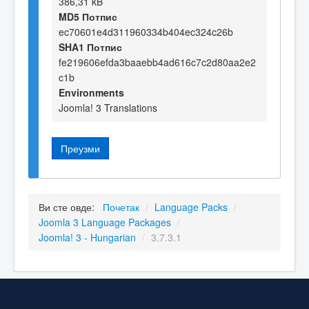
386,31 kB
MD5 Потпис
ec70601e4d311960334b404ec324c26b
SHA1 Потпис
fe219606efda3baaebb4ad616c7c2d80aa2e2
c1b
Environments
Joomla! 3 Translations
Преузми
Ви сте овде:
Почетак
/
Language Packs
/
Joomla 3 Language Packages
/
Joomla! 3 - Hungarian
/
3.7.3.1