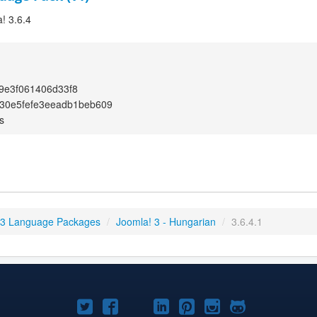
! 3.6.4
9e3f061406d33f8
930e5fefe3eeadb1beb609
s
 3 Language Packages
/
Joomla! 3 - Hungarian
/
3.6.4.1
Joomla!
Joomla!
Joomla!
Joomla!
Joomla!
Joomla!
Joomla!