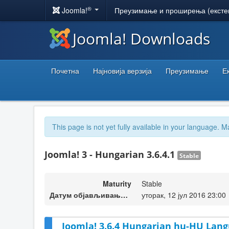
®
Joomla!
Преузимање и проширења (ексте
Joomla! Downloads
Почетна
Најновија верзија
Преузимање
Е
This page is not yet fully available in your language. M
Joomla! 3 - Hungarian 3.6.4.1
Stable
Maturity
Stable
Датум објављивања верзије
уторак, 12 јул 2016 23:00
Joomla! 3.6.4 Hungarian hu-HU Lang