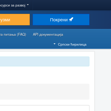
есурси за развој
еузми
Покрени
та питања (FAQ)
API документација
Српски ћирилица