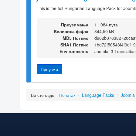
This is the full Hungarian Language Pack for Joomla
Преузимања
11.084 пута
Величина фајла
344,50 kB
MD5 Потпис
d902b076382720caa
SHA1 Потпис
1bd72f56548f4f9df1
Environments
Joomla! 3 Translation
Преузми
Ви сте овде:
Почетак
/
Language Packs
/
Joomla