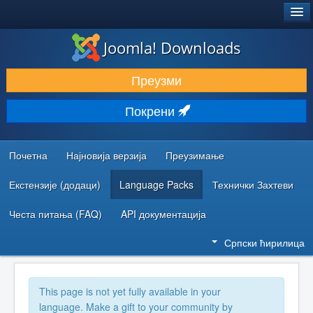
®
JOOMLA!
Joomla! Downloads
ПРЕУЗИМАЊЕ И ПРОШИРЕЊА (ЕКСТЕНЗИЈЕ)
Преузми
ОТКРИЈТЕ И НАУЧИТЕ
Покрени
ЗАЈЕДНИЦА И ПОДРШКА
РЕСУРСИ ЗА РАЗВОЈ
Почетна
Најновија верзија
Преузимање
Екстензије (додаци)
Language Packs
Технички Захтеви
Честа питања (FAQ)
API документација
Српски ћирилица
This page is not yet fully available in your
language. Make a gift to your community by