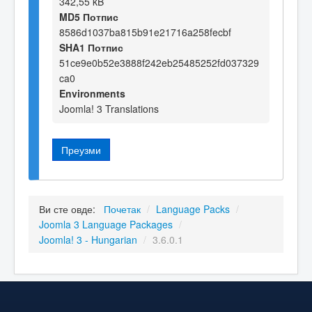
342,55 kB
MD5 Потпис
8586d1037ba815b91e21716a258fecbf
SHA1 Потпис
51ce9e0b52e3888f242eb25485252fd037329
ca0
Environments
Joomla! 3 Translations
Преузми
Ви сте овде:
Почетак
/
Language Packs
/
Joomla 3 Language Packages
/
Joomla! 3 - Hungarian
/
3.6.0.1