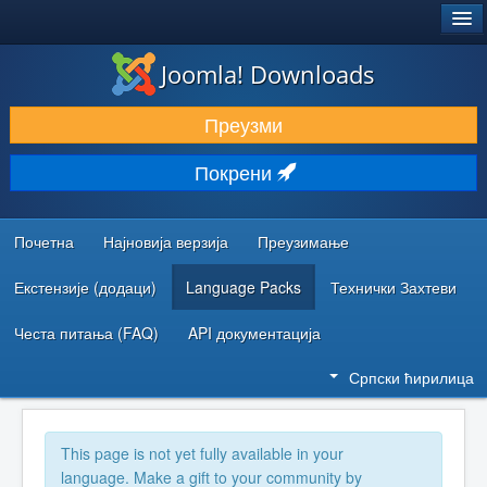
®
JOOMLA!
Joomla! Downloads
ПРЕУЗИМАЊЕ И ПРОШИРЕЊА (ЕКСТЕНЗИЈЕ)
Преузми
ОТКРИЈТЕ И НАУЧИТЕ
Покрени
ЗАЈЕДНИЦА И ПОДРШКА
РЕСУРСИ ЗА РАЗВОЈ
Почетна
Најновија верзија
Преузимање
Екстензије (додаци)
Language Packs
Технички Захтеви
Честа питања (FAQ)
API документација
Српски ћирилица
This page is not yet fully available in your
language. Make a gift to your community by