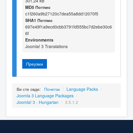
301,24 kB
MD5 Потпис
c1f260a9b27120c7dea55a8dd12070f5
SHA1 Потпис
697e49f1a9ecd0cbb3791fd555bc7d2ebe30c6
6f
Environments
Joomla! 3 Translations
Преузми
Ви сте овде:
Почетак
/
Language Packs
/
Joomla 3 Language Packages
/
Joomla! 3 - Hungarian
/
3.5.1.2