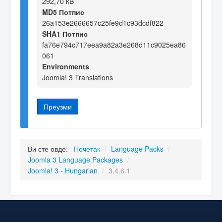
292,70 kB
MD5 Потпис
26a153e2666657c25fe9d1c93dcdf822
SHA1 Потпис
fa76e794c717eea9a82a3e268d11c9025ea86
061
Environments
Joomla! 3 Translations
Преузми
Ви сте овде:
Почетак
/
Language Packs
/
Joomla 3 Language Packages
/
Joomla! 3 - Hungarian
/
3.4.6.1