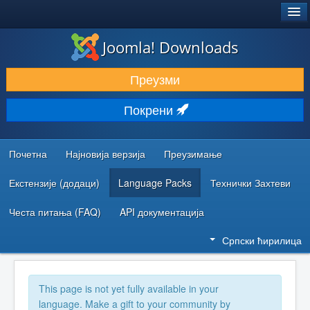
®
JOOMLA!
Joomla! Downloads
ПРЕУЗИМАЊЕ И ПРОШИРЕЊА (ЕКСТЕНЗИЈЕ)
Преузми
ОТКРИЈТЕ И НАУЧИТЕ
Покрени
ЗАЈЕДНИЦА И ПОДРШКА
РЕСУРСИ ЗА РАЗВОЈ
Почетна
Најновија верзија
Преузимање
Екстензије (додаци)
Language Packs
Технички Захтеви
Честа питања (FAQ)
API документација
Српски ћирилица
This page is not yet fully available in your
language. Make a gift to your community by