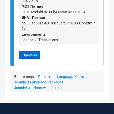
294,72 kB
MD5 Потпис
913192bd3fd70166b41ac9d10200a964
SHA1 Потпис
ce0501d59af5a8463cc8efe54976397552f057
74
Environments
Joomla! 3 Translations
Преузми
Ви сте овде:
Почетак
/
Language Packs
/
Joomla 3 Language Packages
/
Joomla! 3 - Hebrew
/
3.1.1.1