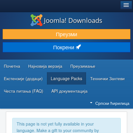
®
JOOMLA!
Joomla! Downloads
ПРЕУЗИМАЊЕ И ПРОШИРЕЊА (ЕКСТЕНЗИЈЕ)
Преузми
ОТКРИЈТЕ И НАУЧИТЕ
Покрени
ЗАЈЕДНИЦА И ПОДРШКА
РЕСУРСИ ЗА РАЗВОЈ
Почетна
Најновија верзија
Преузимање
Екстензије (додаци)
Language Packs
Технички Захтеви
Честа питања (FAQ)
API документација
Српски ћирилица
This page is not yet fully available in your
language. Make a gift to your community by