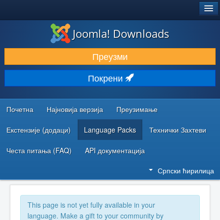
®
JOOMLA!
Joomla! Downloads
ПРЕУЗИМАЊЕ И ПРОШИРЕЊА (ЕКСТЕНЗИЈЕ)
Преузми
ОТКРИЈТЕ И НАУЧИТЕ
Покрени
ЗАЈЕДНИЦА И ПОДРШКА
РЕСУРСИ ЗА РАЗВОЈ
Почетна
Најновија верзија
Преузимање
Екстензије (додаци)
Language Packs
Технички Захтеви
Честа питања (FAQ)
API документација
Српски ћирилица
This page is not yet fully available in your
language. Make a gift to your community by