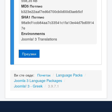
558,35 kB
MD5 Потпис
b323e22aaf7ed6d700cb0d00d3aeb5cf
SHA1 Потпис
98a9cf1ccb84aa7c33541c1fa13e44d7bd0914
7e
Environments
Joomla! 3 Translations
Преузми
Ви сте овде:
Почетак
/
Language Packs
/
Joomla 3 Language Packages
/
Joomla! 3 - Greek
/
3.9.7.1