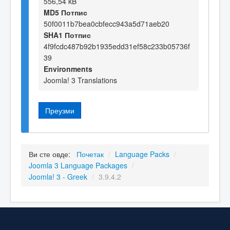
556,54 kB
MD5 Потпис
50f0011b7bea0cbfecc943a5d71aeb20
SHA1 Потпис
4f9fcdc487b92b1935edd31ef58c233b05736f
39
Environments
Joomla! 3 Translations
Преузми
Ви сте овде:
Почетак
/
Language Packs
/
Joomla 3 Language Packages
/
Joomla! 3 - Greek
/
3.9.4.2