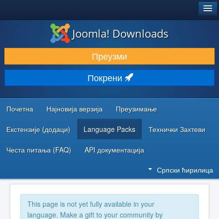
®
JOOMLA!
Joomla! Downloads
ПРЕУЗИМАЊЕ И ПРОШИРЕЊА (ЕКСТЕНЗИЈЕ)
Преузми
ОТКРИЈТЕ И НАУЧИТЕ
Покрени
ЗАЈЕДНИЦА И ПОДРШКА
РЕСУРСИ ЗА РАЗВОЈ
Почетна
Најновија верзија
Преузимање
Екстензије (додаци)
Language Packs
Технички Захтеви
Честа питања (FAQ)
API документација
Српски ћирилица
This page is not yet fully available in your
language. Make a gift to your community by